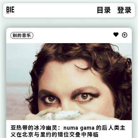
目录
登录
别的音乐
别的音乐
别的音乐
别的音乐
别的音乐
别的音乐
别的音乐
亚热带的冰冷幽灵：numa gama 的后人类主
厂牌发行 ｜ 如履薄冰，Howie Lee 和刘㔻自
先行单曲上线，原创合辑《活水》 汇聚海内
把自己汇入《活水》的流动之中：合辑 9 首
首专发布：Kloxii 与自己跳舞，拥抱无常，
厂牌首张说唱专辑发布 ｜ Mary Sue，成长
奏响在时间蜃景和文明内外：花伦新专辑
义在北京与里约的错位交叠中降临
外 9 组音乐人向周文中致敬
未来取 “伏藏”
Tempus 发布
也拥抱他人
在取舍之间
作品介绍