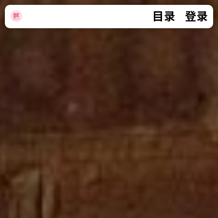
目录
登录