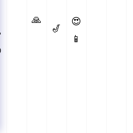
🙏
😍
🎷

📱
