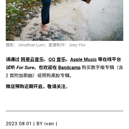
摄
影：Jonathan Lum；面罩
制作：Joey Yeo
请通过
网易云音乐
、
QQ 音乐
、
Apple Music
等
在线平台
试听
For Sure
。
也欢迎在
Bandcamp
购买数字版专辑（含
2 首附加歌曲）
或预购黑胶专辑。
微店预购近期开启，敬请关注
。
2023.08.01 | BY
ivan
|