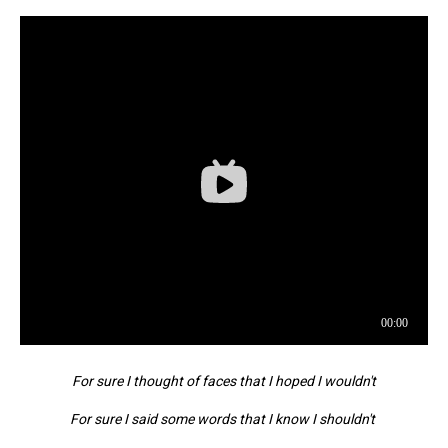
For sure I thought of faces that I hoped I wouldn't
For sure I said some words that I know I shouldn't