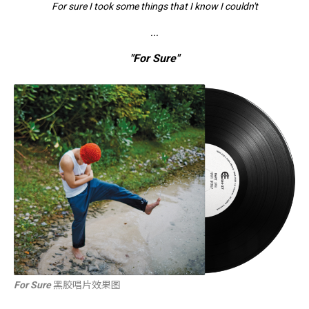
For sure I took some things that I know I couldn't
...
"For Sure"
For Sure
黑胶唱片效果图