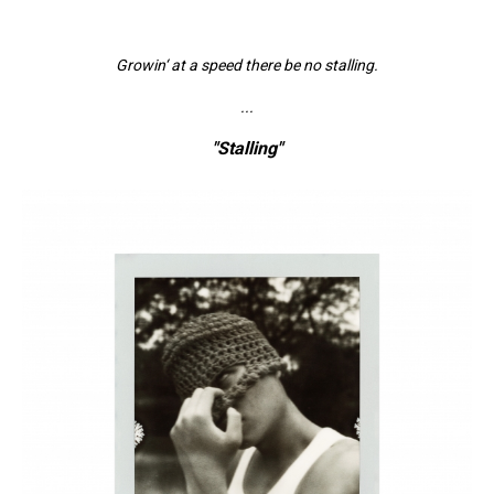
Growin‘ at a speed there be no stalling
.
...
"Stalling"