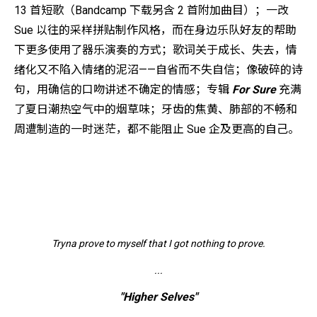
13 首短歌（Bandcamp 下载另含 2 首附加曲目）；一改
Sue 以往的采样拼贴制作风格，而在身边乐队好友的帮助
下更多使用了器
乐
演奏的方式；歌词关于成长、失去，情
绪化又不陷入情绪的泥沼——
自省
而不失自信；像破碎的诗
句，用确信的口吻讲述不确定的情
感；专辑
For Sure
充满
了夏日潮热空气中的烟草味；
牙齿的
焦黄、肺部的不畅和
周遭制造的一时迷茫，都不能阻止 Sue 企及更高的自己。
Tryna prove to myself that I got nothing to prove.
...
"Higher Selves"