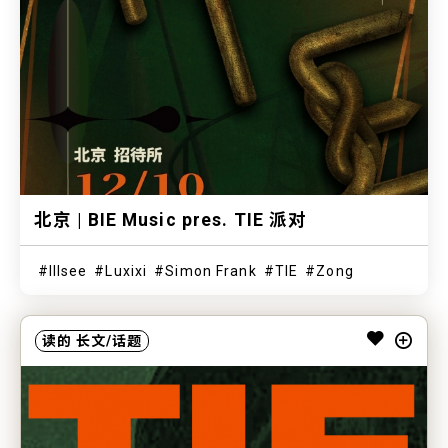
北京 | BIE Music pres. TIE 派对
Illsee
Luxixi
Simon Frank
TIE
Zong
读的
长文/话题