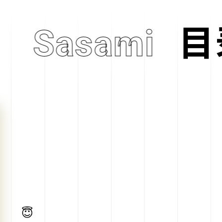
Sasami
目
S
😇