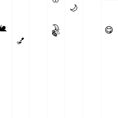
🌙
🌛
🐌
😋
🍃
💅