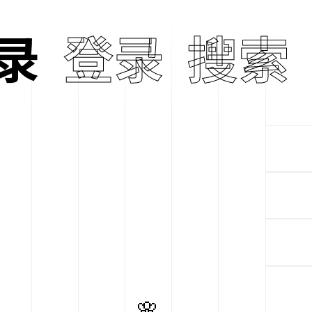
录
asami
登录
搜索
🌸