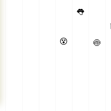
👅
😵
🍥