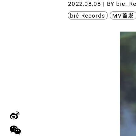
2022.08.08 | BY
bie_R
bié Records
MV首发