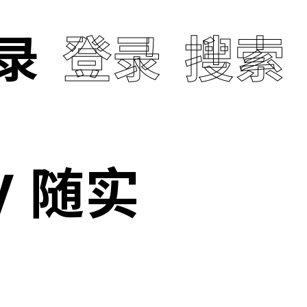
录
登录
搜索
 随实