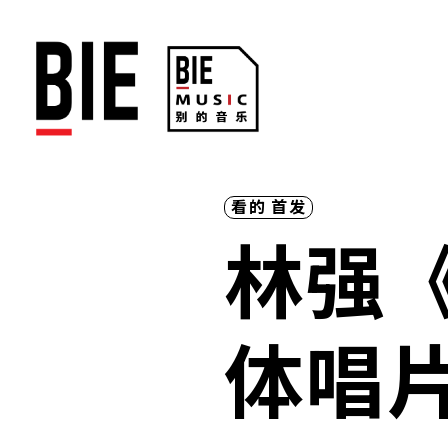
看的
首发
林强《
体唱