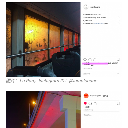
图片：Lu Ran，Instagram ID：@luranlouane