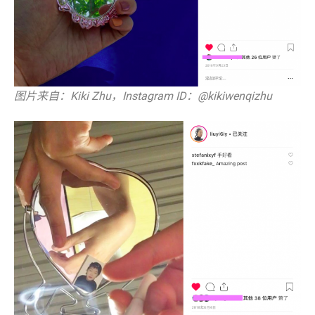
图片来自：Kiki Zhu，Instagram ID：@kikiwenqizhu