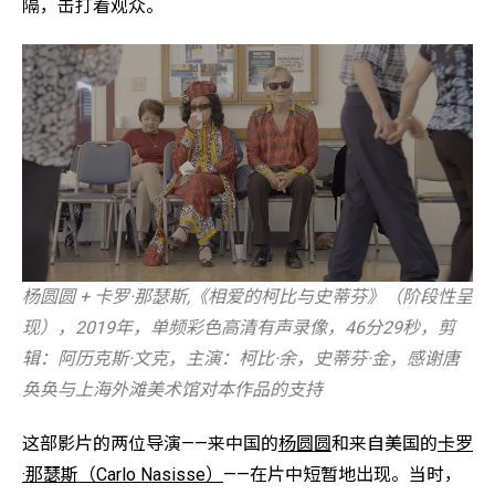
隔，击打着观众。
杨圆圆 + 卡罗·那瑟斯,《相爱的柯比与史蒂芬》（阶段性呈
现），2019年，单频彩色高清有声录像，46分29秒，剪
辑：阿历克斯·文克，主演：柯比·余，史蒂芬·金，感谢唐
奂奂与上海外滩美术馆对本作品的支持
这部影片的两位导演——来中国的
杨圆圆
和来自美国的
卡罗
·那瑟斯（Carlo Nasisse）
——在片中短暂地出现。当时，