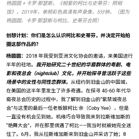
杨圆圆 + 卡罗·那瑟斯，《相爱的柯比与史蒂芬：照相
馆》，2019年，单频彩色高清有声录像，5分钟。（图为
杨圆圆、卡罗·那瑟斯与柯比、史蒂芬合照）
创想计划：你们是怎么认识柯比和史蒂芬，并决定开始拍
摄这部作品的？
杨圆圆：
2018 年我受到亚洲文化协会的邀请，来美国进行
半年的驻地。
我开始研究二十世纪的华裔群体的粤剧、电
影和夜总会（nightclub）文化，并开始探寻曾活跃于这些
场景中的女性与同性恋群体。
从纽约到旧金山的中国城，
在美国的这半年里发生了许多奇遇。在探寻 40-60 年代华
裔夜总会历史的过程中，我了解到旧金山的“紫禁城夜总
会”与这里的最后一任老板娘柯比·余（Coby Yee），但是
一直没有机会见到她。机缘巧合导致我来到拉斯维加斯的
“艳舞大会”，并在那里偶遇了柯比——我当时就被她完全迷
住了。6月，我从拉斯维加斯来到旧金山并采访了她；8