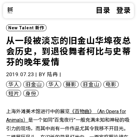
目录
登录
New Talent
新作
从一段被淡忘的旧金山华埠夜总
会历史，到退役舞者柯比与史蒂
芬的晚年爱情
2019.07.23 | BY
陆冉
|
华人
旧金山
华人
摄影
旧金山
电影
短片
身份
上海外滩美术馆进行中的展览
《百物曲》（An Opera for
Animals）
是一个如同“百鬼夜行”一般充满未知和神秘的吸
引力的现场，而其中尚有一件作品尤其令我移不开目光。