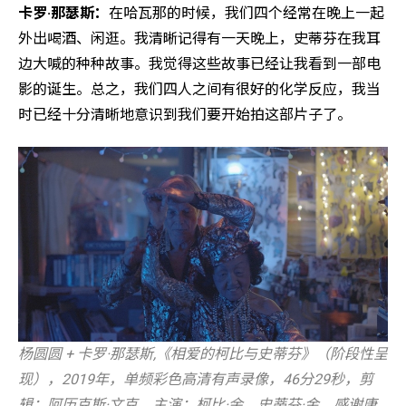
卡罗·那瑟斯：
在哈瓦那的时候，我们四个经常在晚上一起
外出喝酒、闲逛。我清晰记得有一天晚上，史蒂芬在我耳
边大喊的种种故事。我觉得这些故事已经让我看到一部电
影的诞生。总之，我们四人之间有很好的化学反应，我当
时已经十分清晰地意识到我们要开始拍这部片子了。
杨圆圆 + 卡罗·那瑟斯,《相爱的柯比与史蒂芬》（阶段性呈
现），2019年，单频彩色高清有声录像，46分29秒，剪
辑：阿历克斯·文克，主演：柯比·余，史蒂芬·金，感谢唐