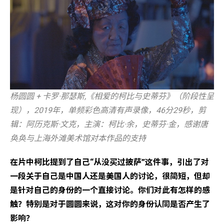
杨圆圆 + 卡罗·那瑟斯,《相爱的柯比与史蒂芬》（阶段性呈
现），2019年，单频彩色高清有声录像，46分29秒，剪
辑：阿历克斯·文克，主演：柯比·余，史蒂芬·金，感谢唐
奂奂与上海外滩美术馆对本作品的支持
在片中柯比提到了自己“从没买过披萨”这件事，引出了对
一段关于自己是中国人还是美国人的讨论，很简短，但却
是针对自己的身份的一个直接讨论。你们对此有怎样的感
触？特别是对于圆圆来说，这对你的身份认同是否产生了
影响？