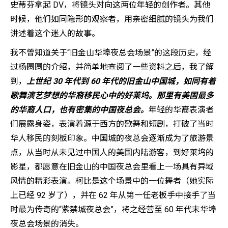
史蒂芬拿起 DV，将镜头对向这两位年轻的创作者。其他
时候，他们如同隐形的观察者，用亲密细腻的镜头为我们
讲述着这个迷人的故事。
我不曾知道关于“旧金山华埠夜总会场景”的这段历史，经
过杨圆圆的介绍，并简单地查阅了一些资料之后，我了解
到，
上
世纪 30 年代到 60 年代的旧金山中国城，如同有着
歌舞演艺梦想的华裔移民心中的好莱坞。那里有美国最多
的华裔人口，也有密集的中国夜总会。
年轻的华裔表演者
们展露身姿，表演着源于西方的歌舞和短剧，打破了当时
华人移民的刻板印象。中国城的夜总会逐渐成为了旅游景
点，从当时从未见过中国人的美国内陆游客，到好莱坞的
影星，都愿意在旧金山的中国夜总会里看上一场具有异域
风情的精彩表演。柯比是这个场景中的一位舞者（她实际
上已经 92 岁了），并在 62 年从第一任老板手中接手了当
时最为传奇的“紫禁城夜总会”，将之经营至 60 年代末华埠
夜总会场景的消失。