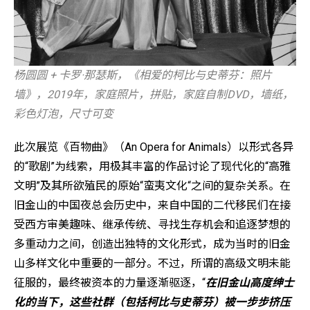
杨圆圆 + 卡罗·那瑟斯，《相爱的柯比与史蒂芬：照片
墙》，2019年，家庭照片，拼贴，家庭自制DVD，墙纸，
彩色灯泡，尺寸可变
此次展览《百物曲》（An Opera for Animals）以形式各异
的“歌剧”为线索，用极其丰富的作品讨论了现代化的“高雅
文明”及其所欲殖民的原始“蛮夷文化“之间的复杂关系。在
旧金山的中国夜总会历史中，来自中国的二代移民们在接
受西方审美趣味、继承传统、寻找生存机会和追逐梦想的
多重动力之间，创造出独特的文化形式，成为当时的旧金
山多样文化中重要的一部分。不过，所谓的高级文明未能
征服的，最终被资本的力量逐渐驱逐，“
在旧金山高度绅士
化的当下，这些社群（包括柯比与史蒂芬）被一步步挤压