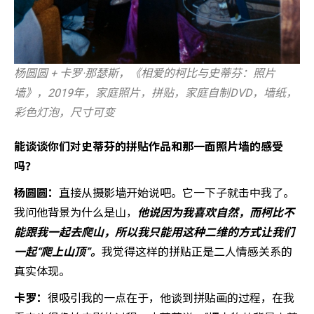
杨圆圆 + 卡罗·那瑟斯，《相爱的柯比与史蒂芬：照片
墙》，2019年，家庭照片，拼贴，家庭自制DVD，墙纸，
彩色灯泡，尺寸可变
能谈谈你们对史蒂芬的拼贴作品和那一面照片墙的感受
吗？
杨圆圆：
直接从摄影墙开始说吧。它一下子就击中我了。
我问他背景为什么是山，
他说因为我喜欢自然，而柯比不
能跟我一起去爬山，所以我只能用这种二维的方式让我们
一起“爬上山顶”。
我觉得这样的拼贴正是二人情感关系的
真实体现。
卡罗：
很吸引我的一点在于，他谈到拼贴画的过程，在我