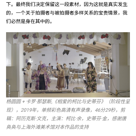
下。最终我们决定保留这一段素材，因为这就是真实发生
的，一个关于拍摄者与被拍摄者多样关系的宝贵情景，我
们必然是身在其中的。
杨圆圆 + 卡罗·那瑟斯,《相爱的柯比与史蒂芬》（阶段性呈
现），2019年，单频彩色高清有声录像，46分29秒，剪
辑：阿历克斯·文克，主演：柯比·余，史蒂芬·金，感谢唐
奂奂与上海外滩美术馆对本作品的支持