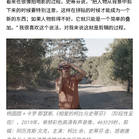
看来也很像拍电影的过程。史蒂芬说，“把人物从背景中剪
下来的时候要特别注意，这样在拼贴的时候才能成为一个
新的东西；如果人物剪得不好，它就只能是一个简单的叠
加。” 我很喜欢这个说法，对我来说这就是剪辑的过程。
杨圆圆 + 卡罗·那瑟斯,《相爱的柯比与史蒂芬》（阶段性呈
现），2019年，单频彩色高清有声录像，46分29秒，剪
辑：阿历克斯·文克，主演：柯比·余，史蒂芬·金，感谢唐