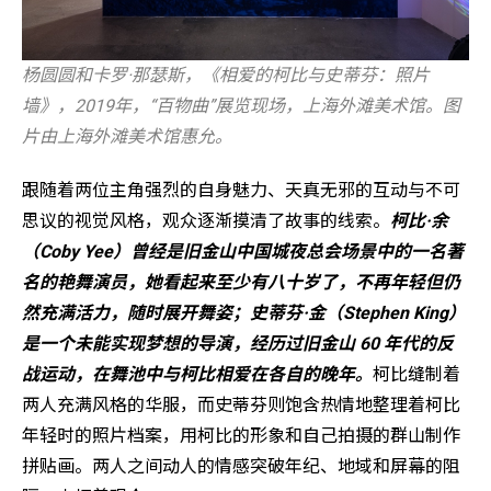
杨圆圆和卡罗·那瑟斯，《相爱的柯比与史蒂芬：照片
墙》，2019年，“百物曲”展览现场，上海外滩美术馆。图
片由上海外滩美术馆惠允。
跟随着两位主角强烈的自身魅力、天真无邪的互动与不可
思议的视觉风格，观众逐渐摸清了故事的线索。
柯比·余
（Coby Yee）曾经是旧金山中国城夜总会场景中的一名著
名的艳舞演员，她看起来至少有八十岁了，不再年轻但仍
然充满活力，随时展开舞姿；史蒂芬·金（Stephen King）
是一个未能实现梦想的导演，经历过旧金山 60 年代的反
战运动，在舞池中与柯比相爱在各自的晚年。
柯比缝制着
两人充满风格的华服，而史蒂芬则饱含热情地整理着柯比
年轻时的照片档案，用柯比的形象和自己拍摄的群山制作
拼贴画。两人之间动人的情感突破年纪、地域和屏幕的阻