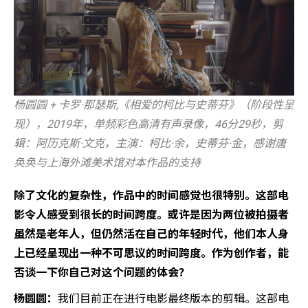
杨圆圆 + 卡罗·那瑟斯,《相爱的柯比与史蒂芬》（阶段性呈
现），2019年，单频彩色高清有声录像，46分29秒，剪
辑：阿历克斯·文克，主演：柯比·余，史蒂芬·金，感谢唐
奂奂与上海外滩美术馆对本作品的支持
除了文化的复杂性，作品中的时间感觉也很特别。这部电
影令人感受到很长的时间跨度。或许是因为两位被拍摄者
虽然是老年人，但仍然活在自己的年轻时代，他们本人身
上已经呈现出一种不可思议的时间跨度。作为创作者，能
否谈一下你自己对这个问题的体会？
杨圆圆：
我们目前正在进行电影最终版本的剪辑。这部电