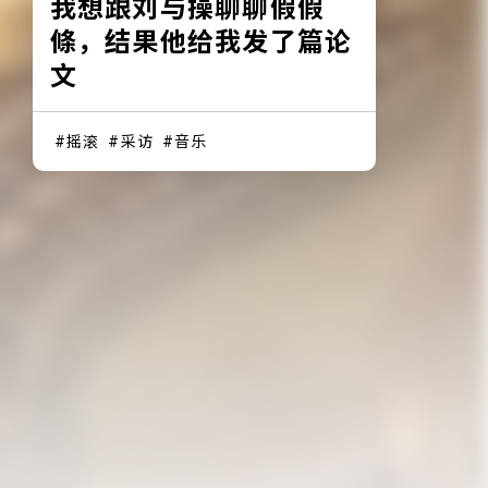
我想跟刘与操聊聊假假
條，结果他给我发了篇论
文
摇滚
采访
音乐