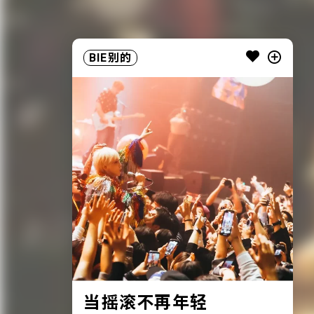
BIE别的
当摇滚不再年轻