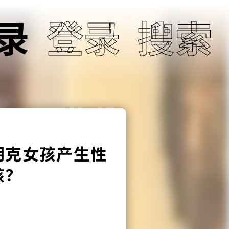
录
登录
搜索
朋克女孩产生性
孩？