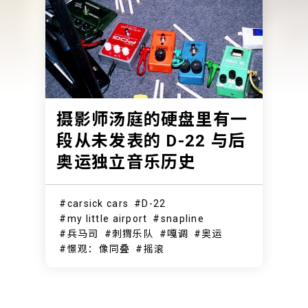
摄影师汤庭的硬盘里有一
段从未发表的 D-22 与后
奥运独立音乐历史
carsick cars
D-22
my little airport
snapline
兵马司
刺猬乐队
嘎调
奥运
憬观：像同叠
摇滚