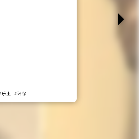
乡乐土
环保