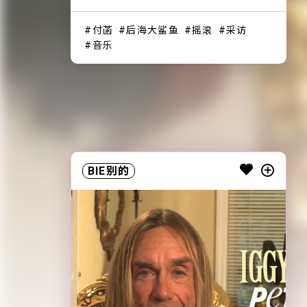
付菡
后海大鲨鱼
摇滚
采访
音乐
BIE别的