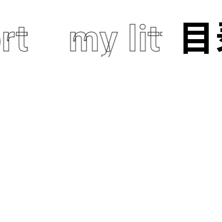
rt
my little 
目