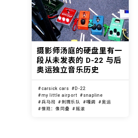
摄影师汤庭的硬盘里有一
段从未发表的 D-22 与后
奥运独立音乐历史
carsick cars
D-22
my little airport
snapline
兵马司
刺猬乐队
嘎调
奥运
憬观：像同叠
摇滚