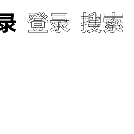
airport
录
登录
my li
搜索