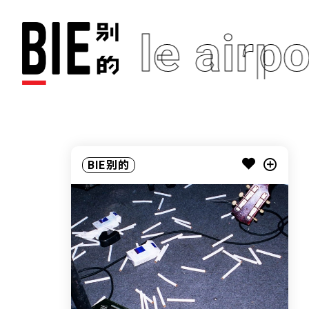
my little airpo
BIE别的