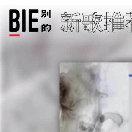
新歌推
“希望能带给人
厂牌发行：《午
这你得听听 |
这你得听听 
这你得听听
这你得听听
41 秒，从