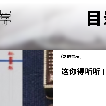
荐
目
别的音乐
别的音乐
别的音乐
别的音乐
别的音乐
别的音乐
别的音乐
一些温暖和美
后》的 5 分
 回溯记忆之河
| 时空任意门
 | 日日夜夜
 | 未知之界
这你得听听 
自由到自由落体
的情绪。”