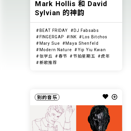
Mark Hollis 和 David
Sylvian 的神韵
BEAT FRIDAY
DJ Fabsabs
FINGERGAP
INK
Los Bitchos
Mary Sue
Maya Shenfeld
Modern Nature
Yip Yiu Kwan
张学丘
春节
节拍星期五
虎年
新歌推荐
别的音乐