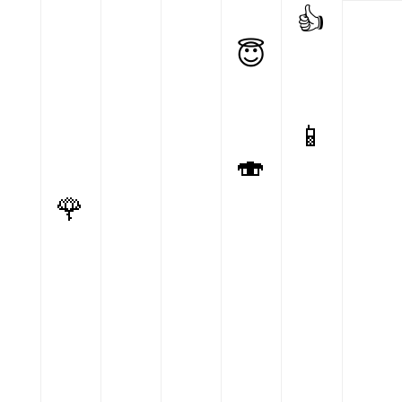
👍
😇
📱
🍣
🌹