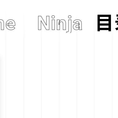
ne
Ninja Tu
目