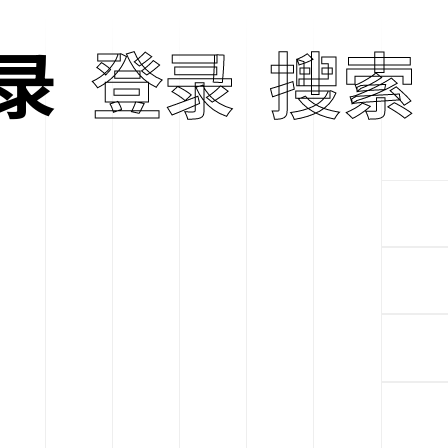
g
录
登录
Lim Giong
搜索
💄