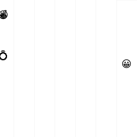
🍎
😁
💍
😀