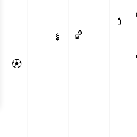
💄
🏀
🍢
⚽