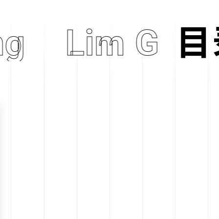
ng
Lim Gion
目