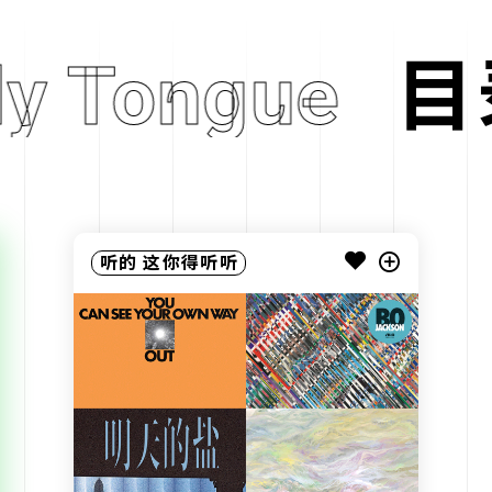
y Tongue
目
H
听的
这你得听听