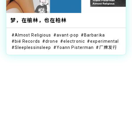
梦，在榆林，也在柏林
Almost Religious
avant-pop
Barbarika
bié Records
drone
electronic
experimental
Sleeplessinsleep
Yoann Pisterman
厂牌发行