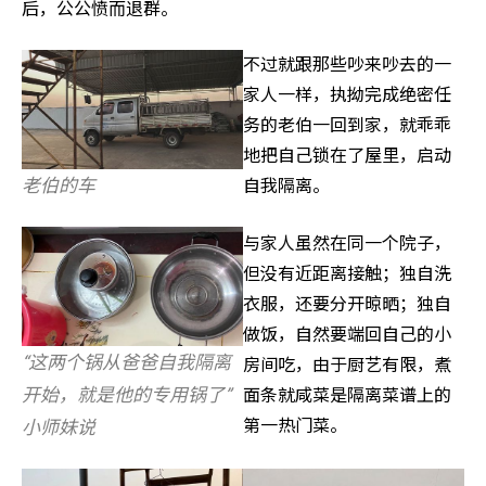
后，公公愤而退群。
不过就跟那些吵来吵去的一
家人一样，执拗完成绝密任
务的老伯一回到家，就乖乖
地把自己锁在了屋里，启动
老伯的车
自我隔离。
与家人虽然在同一个院子，
但没有近距离接触；独自洗
衣服，还要分开晾晒；独自
做饭，自然要端回自己的小
“这两个锅从爸爸自我隔离
房间吃，由于厨艺有限，煮
开始，就是他的专用锅了”
面条就咸菜是隔离菜谱上的
第一热门菜。
小师妹说