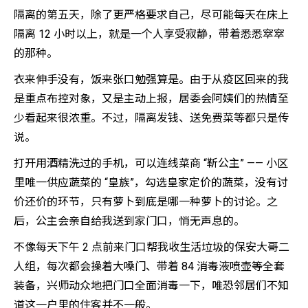
隔离的第五天，除了更严格要求自己，尽可能每天在床上
隔离 12 小时以上，就是一个人享受寂静，带着悉悉窣窣
的那种。
衣来伸手没有，饭来张口勉强算是。由于从疫区回来的我
是重点布控对象，又是主动上报，居委会阿姨们的热情至
少看起来很浓重。不过，隔离发钱、送免费菜等都只是传
说。
打开用酒精洗过的手机，可以连线菜商 “靳公主” —— 小区
里唯一供应蔬菜的 “皇族”，勾选皇家定价的蔬菜，没有讨
价还价的环节，只有萝卜到底是哪一种萝卜的讨论。之
后，公主会亲自给我送到家门口，悄无声息的。
不像每天下午 2 点前来门口帮我收生活垃圾的保安大哥二
人组，每次都会操着大嗓门、带着 84 消毒液喷壶等全套
装备，兴师动众地把门口全面消毒一下，唯恐邻居们不知
道这一户里的住客并不一般。