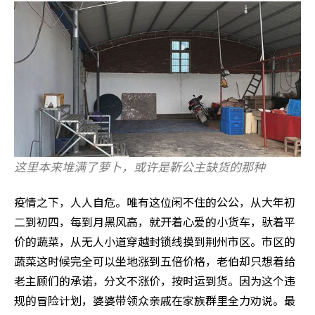
这里本来堆满了萝卜，或许是靳公主缺货的那种
疫情之下，人人自危。唯有这位闲不住的公公，从大年初
二到初四，每到月黑风高，就开着心爱的小货车，驮着平
价的蔬菜，从无人小道穿越封锁线摸到荆州市区。市区的
蔬菜这时候完全可以坐地涨到五倍价格，老伯却只想着给
老主顾们的承诺，分文不涨价，按时运到货。因为这个违
规的冒险计划，婆婆带领众亲戚在家族群里全力劝说。最