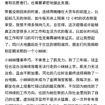
者和志愿者们，也需要紧密地彼此支援。
带着没倒回来的时差，连续两晚睡在大货车的前座上，比
起前几天的体验，如今每天床上隔离 12 小时的状态倒是
享受，我恨不得多保持几天。总觉得，这次疫情或许能够
真正改变很多人对工作和生活方式的看法，比如长时间远
程工作和学习的可行性无需再被特意证实。这让我想起
了，四川大地震后处于灾区的德阳城郊，朋友们托我捐助
和定期关照的一个小妹妹：
小妹妹懂事乖巧，不幸患上了肌无力。到了三年级，班主
任也没办法继续背着无法行走的小妹妹上学。肌无力无法
治愈，且会不断加重。河北的几位好友最终选择捐助了一
台电脑，小妹妹后来成为了金牌淘宝客服，我每次去，她
都坐在床上挂着忙碌过后的踏实微笑，不仅因为她找到了
可持续的工作方向，也因为她在新的人际社会里找到了自
己的位置。虚拟经济显然不是洪水猛兽，这一次并非有意