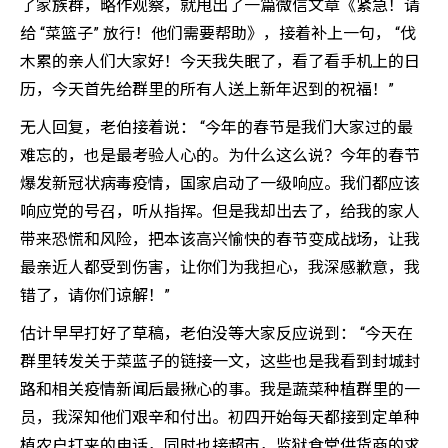
了家族群，略作观察，就甩出了一篇微信文章《紧急！请
给 “菜篮子” 放行！他们需要帮助》，接着补上一句， “伐
木累的亲人们大家好！今天我失眠了，看了看手机上的日
历，今天首先给群里的所有人送上新年迟到的祝福！”
无人回复，老伯接着说： “今年的春节是我们大家过的最
难忘的，也是最考验人心的。为什么这么说？今年的春节
爆发新冠状病毒疫情，国家启动了一级响应。我们都应该
响应党的号召，听从指挥。但是我却出去了，给我的家人
带来恐慌和风险，把本该高兴愉快的春节变成战场，让我
最亲近人都受到伤害，让你们为我担心，我深感歉意，我
错了，请你们谅解！”
估计早早打好了草稿，老伯没等大家反应说到： “今天在
群里转发关于菜蓝子的链接一文，这些也是我看到封城封
路和相关疫情新闻后最揪心的事。我是蔬菜种植群里的一
员，我深知他们艰辛和付出。初四开始每天都接到定单种
植农户打来的电话，同时也接超市，监狱食堂供货商的求