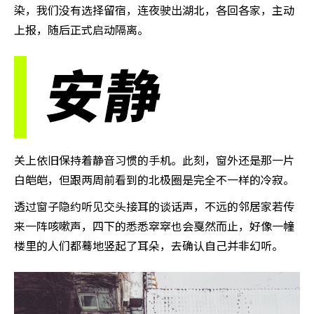
染，我们没有选择留宿，连夜驶出湖北，各回各家，主动
上报，随后正式启动隔离。
关上依旧保持着静音习惯的手机。此刻，窗外还是那一片
白皑皑，但跟两周前看到的北极圈是完全不一样的冷寂。
透过窗子隐约听见交头接耳的谈话声，不远的邻居家若传
来一阵咳嗽声，四下的悉悉窣窣也会戛然而止，好像一幢
楼里的人们都蓦地竖起了耳朵，去确认自己并非幻听。