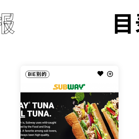
报
目
BIE别的