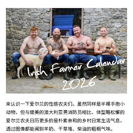
来认识一下爱尔兰的性感农夫们。虽然同样是半裸手抱小
动物，但与健美的澳大利亚男消防员相比，体型略松懈的
爱尔兰农夫日历更多的是朴素亲和的乡村日常生活气息，
透过图像都能闻到羊奶、干草堆、柴油的粗粝气味。