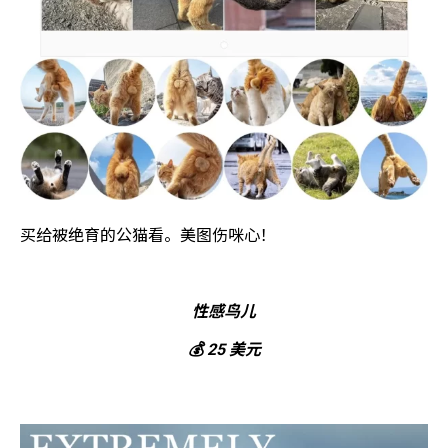
买给被绝育的公猫看。美图伤咪心！
性感鸟儿
💰 25 美元