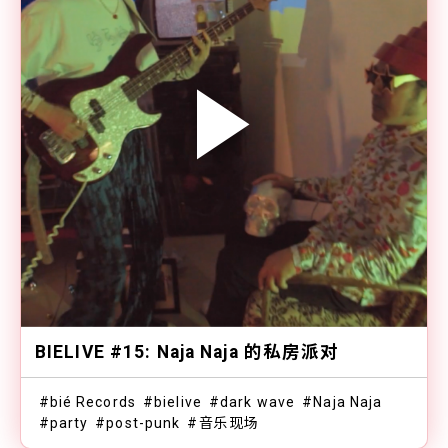
BIELIVE #15: Naja Naja 的私房派对
bié Records
bielive
dark wave
Naja Naja
party
post-punk
音乐现场