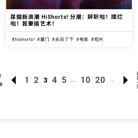
尿酸新浪潮 HiShorts! 分潮：辞职啦！摆烂
啦！我要搞艺术！
hishorts!
厦门
去玩了下
电影
短片
3
1
2
4
5
10
20
3
/
...
...
0