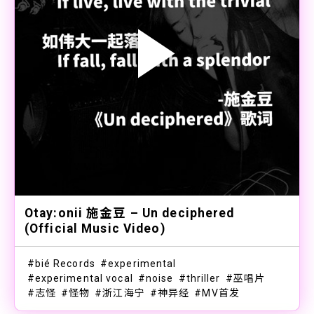
Otay:onii 施金豆 – Un deciphered
(Official Music Video)
bié Records
experimental
experimental vocal
noise
thriller
巫唱片
志怪
怪物
浙江海宁
神异经
MV首发