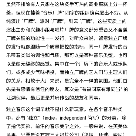
虽然不排除有人只想在这块炙手可热的商业蛋糕上分一杯
羹，但现在挂着 “音乐厂牌” 四字的组织确实层出不穷。从
纯演出 “厂牌”、派对 “厂牌”，到云 “厂牌”，这些实质上的
演出主办和兴趣小组与唱片厂牌的意义部分重合又不含盖
厂牌关键的功能性 —— 发行。对听众来说，留意独立厂牌
的发行就像跟随一个质量把控的指标，同一厂牌发行的音
乐带着类似的调性和气质，那可以是某种音乐类型，也可
以是虚无缥缈的感觉。集中在一个厂牌下的音乐人或乐队
们，或多或少气味相投，而独立厂牌的艺人们与主理人们
的关系，相较于大厂来说，是完全不一样的氛围。他们首
先是有感情有信任的朋友，其次是 “有福同享有难同当” 的
江湖伙伴，最后更是并肩作战的战友和同事。
独立音乐这个词早就不是什么新玩意。在各个音乐种类
中，都有 “独立”（indie，independent 简写）的分类，除
了指代实验、前沿的音乐美学之外，一般来说，在英美体
系里，只要是没有被三大唱片公司（华纳、环球、索尼）