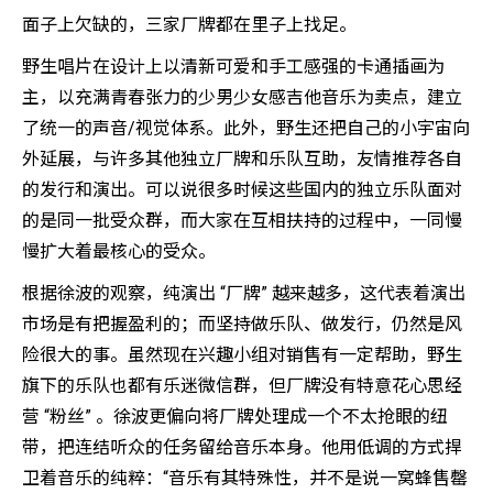
面子上欠缺的，三家厂牌都在里子上找足。
野生唱片在设计上以清新可爱和手工感强的卡通插画为
主，以充满青春张力的少男少女感吉他音乐为卖点，建立
了统一的声音/视觉体系。此外，野生还把自己的小宇宙向
外延展，与许多其他独立厂牌和乐队互助，友情推荐各自
的发行和演出。可以说很多时候这些国内的独立乐队面对
的是同一批受众群，而大家在互相扶持的过程中，一同慢
慢扩大着最核心的受众。
根据徐波的观察，纯演出 “厂牌” 越来越多，这代表着演出
市场是有把握盈利的；而坚持做乐队、做发行，仍然是风
险很大的事。虽然现在兴趣小组对销售有一定帮助，野生
旗下的乐队也都有乐迷微信群，但厂牌没有特意花心思经
营 “粉丝” 。徐波更偏向将厂牌处理成一个不太抢眼的纽
带，把连结听众的任务留给音乐本身。他用低调的方式捍
卫着音乐的纯粹：“音乐有其特殊性，并不是说一窝蜂售罄