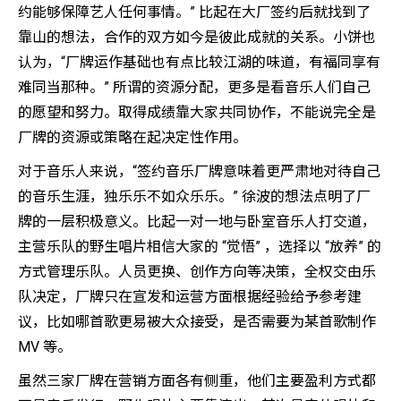
约能够保障艺人任何事情。” 比起在大厂签约后就找到了
靠山的想法，合作的双方如今是彼此成就的关系。小饼也
认为，“厂牌运作基础也有点比较江湖的味道，有福同享有
难同当那种。” 所谓的资源分配，更多是看音乐人们自己
的愿望和努力。取得成绩靠大家共同协作，不能说完全是
厂牌的资源或策略在起决定性作用。
对于音乐人来说，“签约音乐厂牌意味着更严肃地对待自己
的音乐生涯，独乐乐不如众乐乐。” 徐波的想法点明了厂
牌的一层积极意义。比起一对一地与卧室音乐人打交道，
主营乐队的野生唱片相信大家的 “觉悟” ，选择以 “放养” 的
方式管理乐队。人员更换、创作方向等决策，全权交由乐
队决定，厂牌只在宣发和运营方面根据经验给予参考建
议，比如哪首歌更易被大众接受，是否需要为某首歌制作
MV 等。
虽然三家厂牌在营销方面各有侧重，他们主要盈利方式都