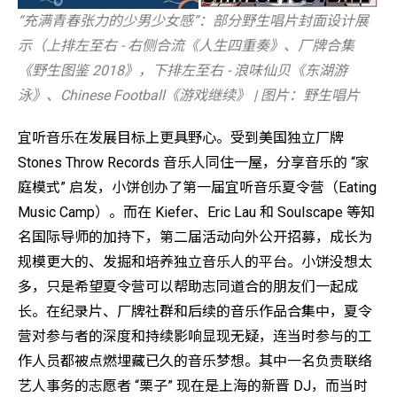
“充满青春张力的少男少女感”：部分野生唱片封面设计展
示（上排左至右 - 右侧合流《人生四重奏》、厂牌合集
《野生图鉴 2018》，下排左至右 - 浪味仙贝《东湖游
泳》、Chinese Football《游戏继续》 | 图片：野生唱片
宜听音乐在发展目标上更具野心。受到美国独立厂牌
Stones Throw Records 音乐人同住一屋，分享音乐的 “家
庭模式” 启发，小饼创办了第一届宜听音乐夏令营（Eating
Music Camp）。而在 Kiefer、Eric Lau 和 Soulscape 等知
名国际导师的加持下，第二届活动向外公开招募，成长为
规模更大的、发掘和培养独立音乐人的平台。小饼没想太
多，只是希望夏令营可以帮助志同道合的朋友们一起成
长。在纪录片、厂牌社群和后续的音乐作品合集中，夏令
营对参与者的深度和持续影响显现无疑，连当时参与的工
作人员都被点燃埋藏已久的音乐梦想。其中一名负责联络
艺人事务的志愿者 “栗子” 现在是上海的新晋 DJ，而当时