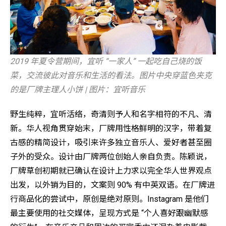
2019 年夏令营期间，宜听 “一家人” 一起吃自己烧的饭
菜，交流彼此对音乐和生活的看法。图片中央穿蓝色夹克
的是厂牌主理人小饼 | 图片：宜听音乐
野生纯粹，宜听活络，奇清则予人和名字相符的不凡、清
新。华人视角贯穿始末，厂牌用性格鲜明的汉字，带着复
古感的精简设计，吸引来许多独立音乐人、爱好者甚至圈
子外的受众。设计由厂牌两位创始人亲自负责。陈颖说，
厂牌草创初期就已确认在设计上力求以完全华人世界观点
出发，以外销为目的，文案则 90% 有中英双语。在厂牌进
行商品化的尝试中，原创是绝对原则。Instagram 是他们
最主要使用的社交媒体，呈现方式是 “个人喜好跟幽默感