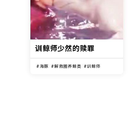
训鲸师少然的赎罪
海豚
解救圈养鲸类
训鲸师