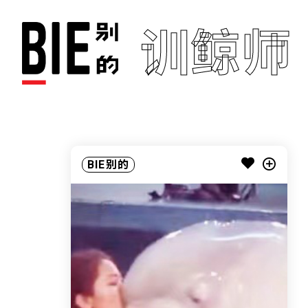
训鲸师
BIE别的