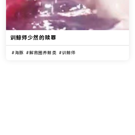
训鲸师少然的赎罪
海豚
解救圈养鲸类
训鲸师