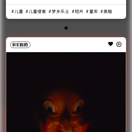
儿童
儿童侵害
梦乡乐土
短片
童年
黑暗
BIE别的