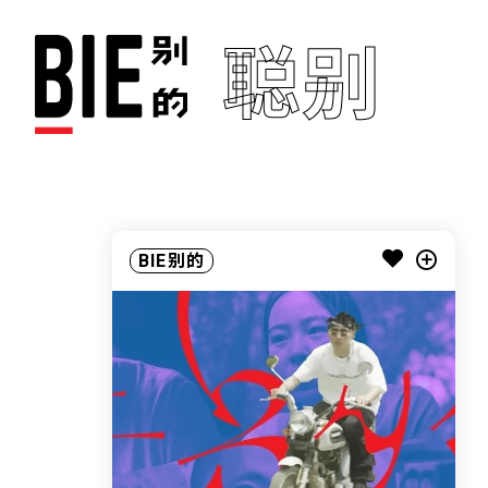
聪别
BIE别的