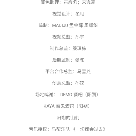
调色助理：石彦凯；宋逸豪
视觉设计：冬甩
监制：
MADIJU
孟金辉
周耀华
视频总监：孙宇
制作总监：殷琪栋
后期监制：张陈
平台合作总监：马雪燕
创意总监：孙双
场地鸣谢：
DEMO
餐吧（阳朔）
KAYA
雷鬼酒馆（阳朔）
阳朔的山们
音乐授权：马帮乐队
《一切都会过去》