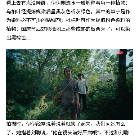
看上去有点没睡醒，伊伊则流水一般解释着每一种植物：
乌桕叶经提炼媒染后呈黑灰色或灰绿色，其中的单宁是作
为染料必不可少的粘稠剂；枇杷叶可作为提取粉色染料的
植物；国庆节后就能捡地上那些成熟的板栗壳了，可以染
出黑棕色……
拍摄时，伊伊经常说着说着就笑了起来，我们问她怎么
了，她指着刘聪说，“他在镜头前好严肃哦”，不过和刘聪