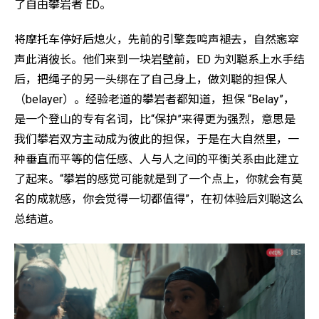
了自由攀岩者 ED。
将摩托车停好后熄火，先前的引擎轰鸣声褪去，自然窸窣
声此消彼长。他们来到一块岩壁前，ED 为刘聪系上水手结
后，把绳子的另一头绑在了自己身上，做刘聪的担保人
（belayer）。经验老道的攀岩者都知道，担保 “Belay”，
是一个登山的专有名词，比“保护”来得更为强烈，意思是
我们攀岩双方主动成为彼此的担保，于是在大自然里，一
种垂直而平等的信任感、人与人之间的平衡关系由此建立
了起来。“攀岩的感觉可能就是到了一个点上，你就会有莫
名的成就感，你会觉得一切都值得”，在初体验后刘聪这么
总结道。