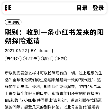
目录
登录
BIE别的
聪别：收到一条小红书发来的阳
朔探险邀请
2021.06.22 | BY
lilcash
|
去别处
小红书
聪别
阳朔
所以到底要怎么样才可以粉碎现有的一切，过上理想的生
活？全球化让我们的生活越来越趋向一致的“现代性”，这
样的生活丰盛、便利，却将我们束缚起来，“内卷”从书本
上来到每个年轻人的口中，都市青年们还有别的选择吗？
BIE别的
与
小红书
共同提出“去别处”，邀请刘聪在忙碌巡
演的间隙，感受几天的别样体验，以此号召当代“反卷青