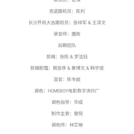
焦点员：张涛
克诺跟机员：陈利
长沙开机大吉跟机员：张祥军
&
王泽文
录音师：唐政
后期团队
剪辑：张陈
&
罗洁钰
剪辑助理：周音序
&
黄博文
&
韩宇焜
混音：陈冬虤
调色：
HOMEBOY
电影数字洗印厂
调色指导：华成
制作主管：楚倪
调色师：林艾琳