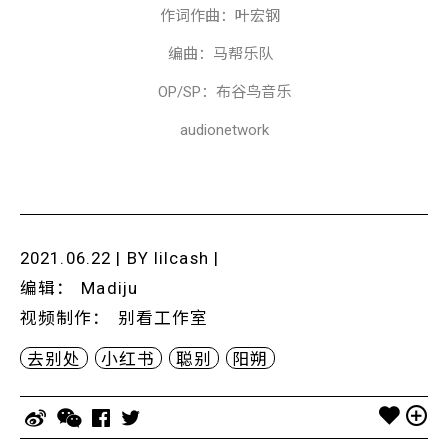
作词作曲：叶宏钢
编曲：马帮乐队
OP/SP
：布谷鸟音乐
audionetwork
2021.06.22 | BY
lilcash
|
编辑
：
Madiju
视频制作
：
别看工作室
去别处
小红书
聪别
阳朔