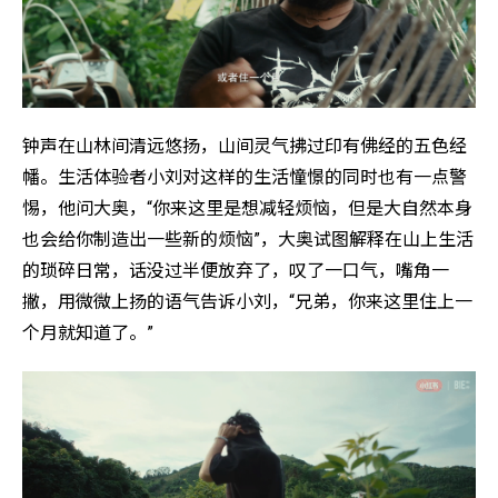
钟声在山林间清远悠扬，山间灵气拂过印有佛经的五色经
幡。生活体验者小刘对这样的生活憧憬的同时也有一点警
惕，他问大奥，“你来这里是想减轻烦恼，但是大自然本身
也会给你制造出一些新的烦恼”，大奥试图解释在山上生活
的琐碎日常，话没过半便放弃了，叹了一口气，嘴角一
撇，用微微上扬的语气告诉小刘，“兄弟，你来这里住上一
个月就知道了。”