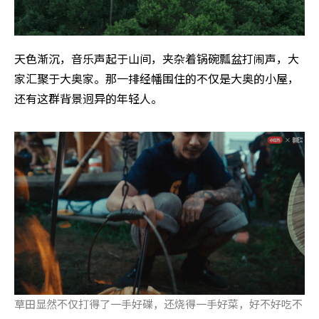
天色渐沉，音乐声起于山间，夹杂着锅碗瓢盆打闹声，大
家汇聚于大奥家。那一排经幡围住的不仅是大奥的小屋，
还有这群背景迥异的年轻人。
草田显然不仅打得了一手好碟，还烧得一手好菜，好不好吃不