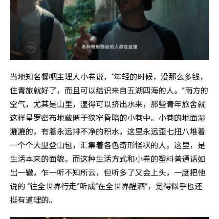
当地知名餐吧主理人小卷说，“年轻的时候，没那么多钱，
住青旅就好了，而且可以结识来自五湖四海的人。”南方的
空气，尤其是山里，湿得可以挤出水来，那些青年旅舍就
这样星罗密布地藏匿于狭窄昏暗的小巷中。小巷的地面湿
漉漉的，有着永远排不净的积水，这里永远歪七扭八堆着
一个个大型登山包，汇集着各色奇形怪状的人。这里，是
生活本来的面貌。而这种生活方式和小卷的塑料普通话如
出一辙，乍一听不知所云，但听多了又会上头，一度把他
说的 “往全世界行走”听成“在全世界醒酒”，觉得似乎也还
挺有道理的。