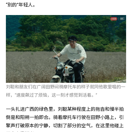
“别的”年轻人。
刘聪和朋友们在广阔田野间骑摩托车的样子就同他歌里唱的一
样，“速度飙过了烦恼，这一刻才感觉到活着。”
一头扎进广西的绿色里，刘聪某种程度上的拖沓和慢半拍
倒是和阳朔一拍即合。骑着摩托车行驶在田野小路上，引
擎声打破原本的宁静，切割了部分的空气，在这里他碰上