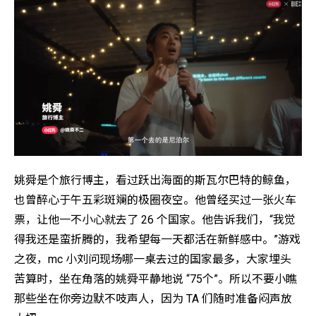
姚舜是个旅行博主，看过跃出海面的斯瓦尔巴特的鲸鱼，
也曾醉心于午五彩斑斓的极圈夜空。他曾经买过一张火车
票，让他一不小心就去了 26 个国家。他告诉我们，“我觉
得我还是蛮折腾的，我希望每一天都活在新鲜感中。”游戏
之夜，mc 小刘问现场哪一桌去过的国家最多，大家埋头
苦算时，坐在角落的姚舜平静地说 “75个”。所以不要小瞧
那些坐在你旁边默不吱声人，因为 TA 们随时准备闷声放