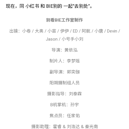
现在，同 小红书 和 BIE别的 一起”去别处”。
别看
BIE
工作室制作
出镜：小卷 / 大奥 / 小苗 / 伊伊 / ED / 阿航 / 小唐 / Devin /
Jason / 小号手小刘
导演：黄依泓
制片人：李梦瑶
副导演：郭奕伽
阳朔摄制组人员
摄影指导：刘泰霖
B
机掌机：孙宇
焦点员：任家佑
摄影助理：霍睿
&
刘浩达
&
秦光南