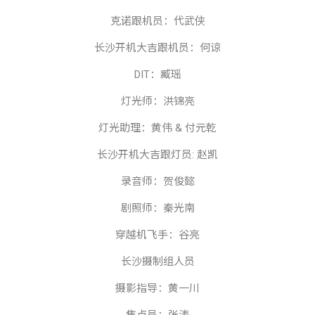
克诺跟机员：代武侠
长沙开机大吉跟机员：何谅
DIT
：臧瑶
灯光师：洪锦亮
灯光助理：黄伟
&
付元乾
长沙开机大吉跟灯员
:
赵凯
录音师：贺俊懿
剧照师：秦光南
穿越机飞手：谷亮
长沙摄制组人员
摄影指导：黄一川