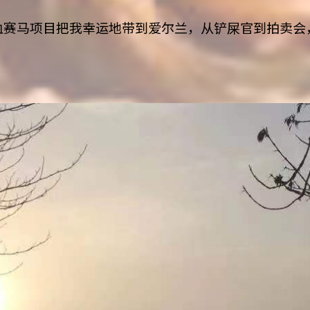
血赛马项目把我幸运地带到爱尔兰，从铲屎官到拍卖会