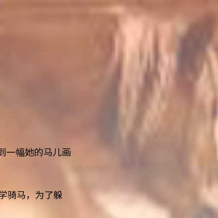
到一幅她的马儿画
去学骑马，为了躲