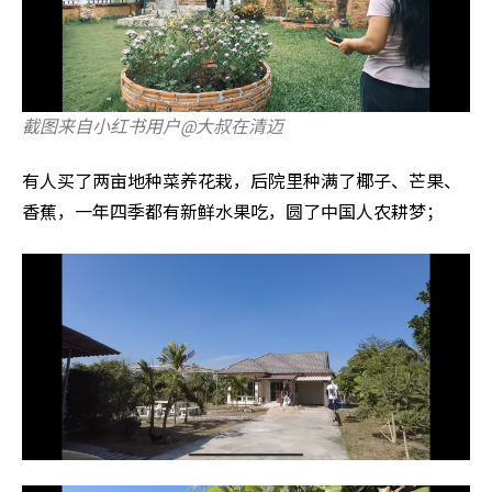
截图来自小红书用户@大叔在清迈
有人买了两亩地种菜养花栽，后院里种满了椰子、芒果、
香蕉，一年四季都有新鲜水果吃，圆了中国人农耕梦；