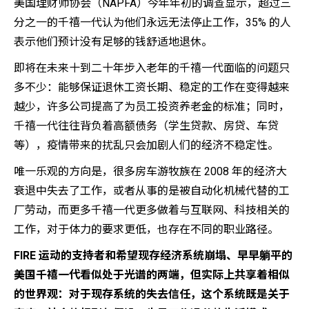
美国理财师协会（NAPFA）今年年初的调查显示，超过三
分之一的千禧一代认为他们永远无法停止工作，35% 的人
表示他们预计没有足够的钱舒适地退休。
即将在未来十到二十年步入老年的千禧一代面临的问题只
多不少：能够保证退休工资长期、稳定的工作在变得越来
越少，许多公司提高了为员工投资养老金的标准；同时，
千禧一代往往背负着高额债务（学生贷款、房贷、车贷
等），疫情带来的扰乱只会加剧人们的经济不稳定性。
唯一乐观的方向是，很多房车游牧族在 2008 年的经济大
衰退中失去了工作，或者从事的是被自动化机械代替的工
厂劳动，而更多千禧一代更多做着与互联网、科技相关的
工作，对于体力的要求更低，也存在不同的职业路径。
FIRE 运动的支持者和希望现存经济系统崩塌、早早躺平的
美国千禧一代看似处于光谱的两端，但实际上共享着相似
的世界观：对于现存系统的失去信任，这个系统既是关于