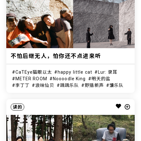
不怕后继无人，怕你还不点进来听
CaTEye猫眼以太
happy little cat
Lur: 录耳
METER ROOM
Noooodle King
明天的盐
李丁丁
浪味仙贝
踽踽乐队
野猎新声
馕乐队
读的