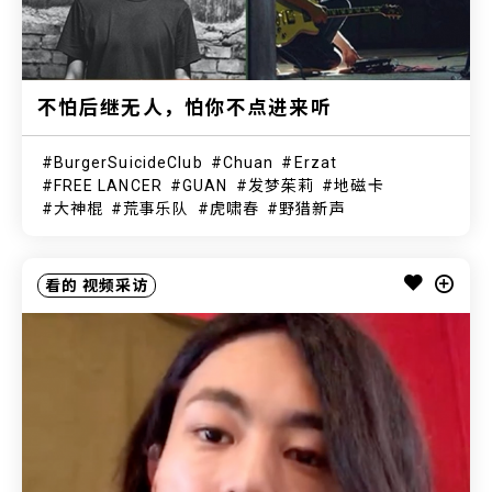
不怕后继无人，怕你不点进来听
BurgerSuicideClub
Chuan
Erzat
FREE LANCER
GUAN
发梦茱莉
地磁卡
大神棍
荒事乐队
虎啸春
野猎新声
看的
视频采访