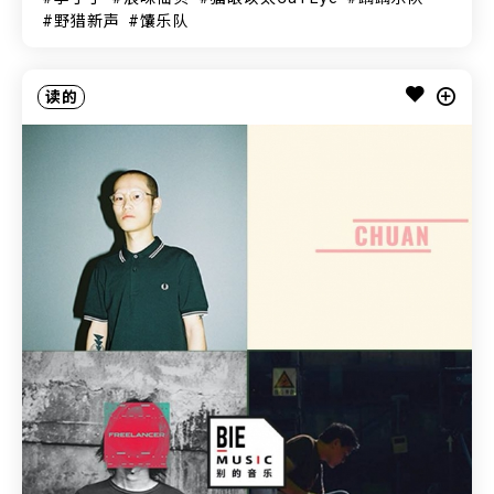
野猎新声
馕乐队
读的