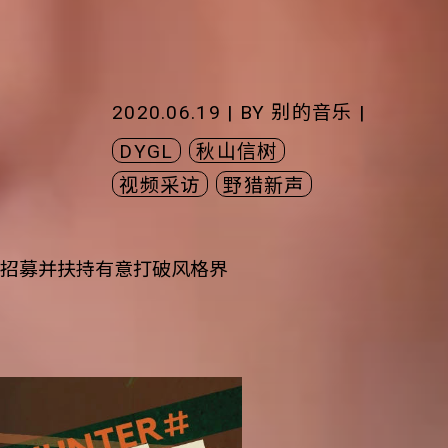
2020.06.19 | BY
别的音乐
|
DYGL
秋山信树
视频采访
野猎新声
声# 计划招募并扶持有意打破风格界