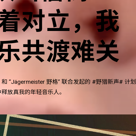
着对立，我
乐共渡难关
乐” 和 “Jägermeister 野格” 联合发起的 #野猎新
中释放真我的年轻音乐人。