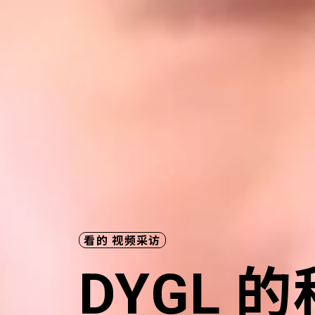
看的
视频采访
DYGL 