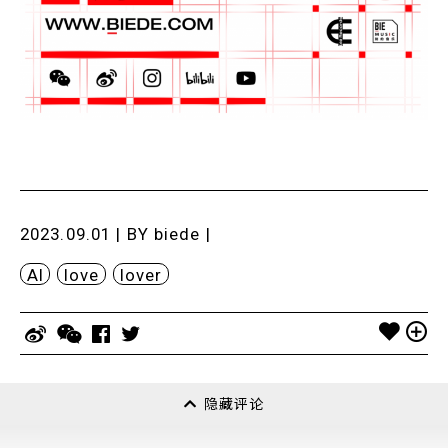
2023.09.01 | BY
biede
|
AI
love
lover
隐藏评论