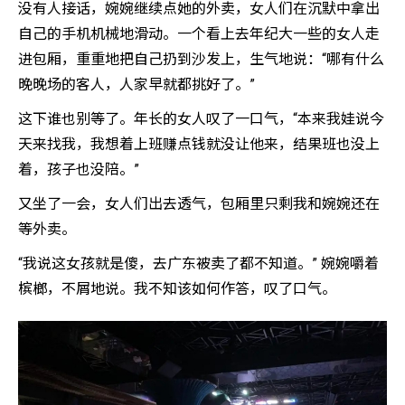
没有人接话，婉婉继续点她的外卖，女人们在沉默中拿出
自己的手机机械地滑动。一个看上去年纪大一些的女人走
进包厢，重重地把自己扔到沙发上，生气地说：“哪有什么
晚晚场的客人，人家早就都挑好了。”
这下谁也别等了。年长的女人叹了一口气，“本来我娃说今
天来找我，我想着上班赚点钱就没让他来，结果班也没上
着，孩子也没陪。”
又坐了一会，女人们出去透气，包厢里只剩我和婉婉还在
等外卖。
“我说这女孩就是傻，去广东被卖了都不知道。” 婉婉嚼着
槟榔，不屑地说。我不知该如何作答，叹了口气。