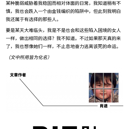
某种脆弱威胁着我稳固而相对体面的日常，我知道稍有不
慎，我也会跌入一个由金钱编织的陷阱中，但此刻我明白
我还属于有选择的那些人。
要是某天大难临头，我是不是也会和这些陷入困境的女人
一样，做出相同的选择？我不知道。不过如果那天真的来
了，我也想像她们一样，不止息地奋力逃离该死的命运。
（文中所用皆为化名）