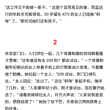
“这工作又不能做一辈子。” 这是个显而易见的事，而且这
行的年龄天花板很低，30 岁留在 KTV 的女人已经做 “妈
咪” 了。“更何况她们还有孩子。”
2
休息室门口，人们挤在一起，几个穿着制服的领班朝着屋
子里喊：“还有谁没有去 209 的？都去试台。” 一个穿着制
服年纪稍长的女人举着手机上的灯筒窜进沙发堆，弓着腰
挨个脸瞧。她拉起一个女人：“209 试台，到门口排队
去。” 女人回应：“去过了。” 这位 “妈咪” 拿起手机，端详
了几秒，说：“人家要年纪小的，刚才是试台，现在要开始
选了。” 接着就继续拉女人，对方大声说：“人家说我是混
的，把我给退了！” 她抬了抬下巴，示意自己两侧锁骨上
的纹身。