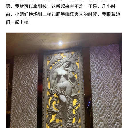
语，我就可以拿到钱，这听起来并不难。
于是，几小时
前，小姐们换场到二楼包厢等晚场客人的时候，我跟着她
们一起上楼。