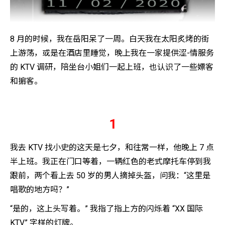
8 月的时候，我在岳阳呆了一周。白天我在太阳炙烤的街
上游荡，或是在酒店里睡觉，晚上我在一家提供涩-情服务
的 KTV 调研，陪坐台小姐们一起上班，也认识了一些嫖客
和掮客。
1
我去 KTV 找小史的这天是七夕，和往常一样，他晚上 7 点
半上班。我正在门口等着，一辆红色的老式摩托车停到我
跟前，两个看上去 50 岁的男人摘掉头盔，问我：“这里是
唱歌的地方吗？”
“是的，这上头写着。” 我指了指上方的闪烁着 “XX 国际
KTV” 字样的灯牌。