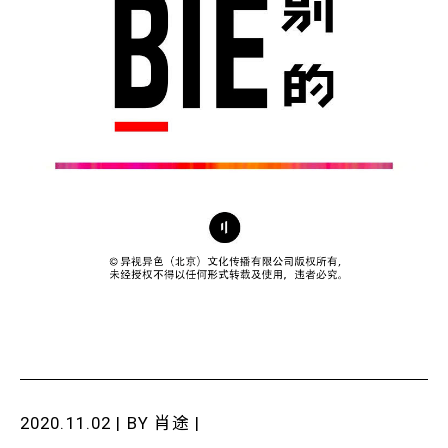
2020.11.02 | BY
肖途
|