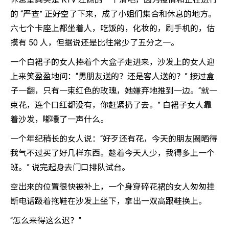
的 “严查” 正好空了下来，成了小姐们集合和休息的地方。
六七个卡座上都坐着人，吃饭的，化妆的，刷手机的，估
摸有 50 人，但据说还是比往常少了五分之一。
一个白裙子的女人捧着个大盒子走进来，沙发上的女人迎
上来笑盈盈地问：“男朋友送的？还是客人送的？” 接过盒
子一翻，只有一束红色的玫瑰，她嫌弃地推到一边。“就一
束花，连个口红都没有，你赶紧扔了去。” 白裙子女人靠
着沙发，嘟囔了一声什么。
一个年纪稍长的女人说：“好歹还有花，今天的朋友圈晒得
我气不过买了好几样东西。趁着今天人少，我得多上一个
班。” 说完起身去门口排队试台。
空出来的位置很快被补上，一个身穿碎花裙的女人匆匆挂
断电话趿着拖鞋在沙发上坐下，拿出一双高跟鞋换上。
“怎么来得这么迟？”