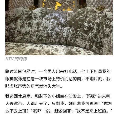
KTV 的内饰
路过某间包厢时，一个男人出来打电话，他上下打量我的
眼神就像是在看一块市场上待价而沽的肉，不消片刻，我
那虚张声势的勇气就消失大半。
我逃回休息室，和剩下的小姐坐在沙发上，“妈咪” 进来叫
人去试台，人都走光了，只剩我，她盯着我厉声说：“你怎
么不去上班？” 我吓一跳，赶紧回答：“我不是来上班的。”