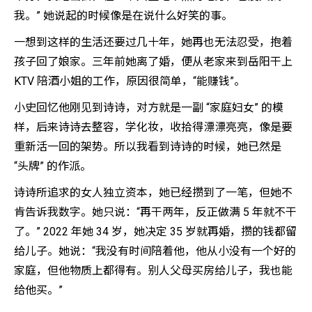
我。” 她说起的时候像是在说什么好笑的事。
一想到这样的生活还要过几十年，她再也无法忍受，抱着
孩子回了娘家。三年前她离了婚，便从老家来到岳阳干上
KTV 陪酒小姐的工作，原因很简单，“能赚钱”。
小史回忆他刚见到诗诗，对方就是一副 “家庭妇女” 的模
样，后来诗诗去整容，学化妆，收拾得漂漂亮亮，像是要
重新活一回的架势。所以我看到诗诗的时候，她已然是
“头牌” 的作派。
诗诗所追求的女人独立资本，她已经攒到了一笔，但她不
肯告诉我数字。她只说：“再干两年，反正做满 5 年就不干
了。” 2022 年她 34 岁，她决定 35 岁就再婚，攒的钱都留
给儿子。她说：“我没有时间陪着他，他从小没有一个好的
家庭，但他物质上都得有。别人父母买房给儿子，我也能
给他买。”