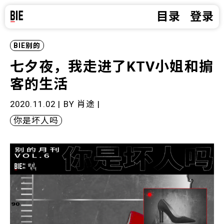
目录
登录
BIE别的
七夕夜，我走进了KTV小姐和掮
客的生活
2020.11.02 | BY
肖途
|
你是坏人吗