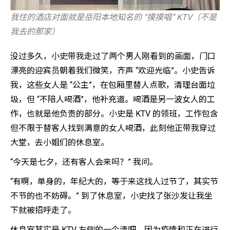
我住的酒店对面就是岳阳本地知名的 “摸摸唱” KTV（不是
我去的那家）
没过多久，小史带我走过了两个男人刚看到的画面，门口
漂亮的迎宾员朝着我们微笑，齐声 “欢迎光临”。小史告诉
我，这些女人是 “公主”，在包厢里替人点歌，清理台面垃
圾，但 “不陪人喝酒”，他补充道。喝酒是另一波女人的工
作，也就是他负责的部分。小史是 KTV 的领班，工作包含
但不限于替客人找到满意的女人喝酒，此刻他正带我穿过
大堂，去小姐们的休息室。
“今天是七夕，还有客人会来吗？” 我问。
“有啊，单身的，年纪大的，等于来这找人过节了，其实节
不节的也不妨碍。” 到了休息室，小史找了张沙发让我坐
下就被招呼走了。
休息室其实是 KTV 左侧的一个清吧，因为疫情和正在进行