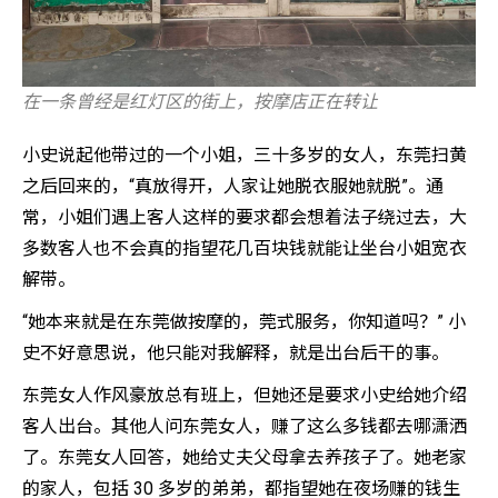
在一条曾经是红灯区的街上，按摩店正在转让
小史说起他带过的一个小姐，三十多岁的女人，东莞扫黄
之后回来的，“真放得开，人家让她脱衣服她就脱”。通
常，小姐们遇上客人这样的要求都会想着法子绕过去，大
多数客人也不会真的指望花几百块钱就能让坐台小姐宽衣
解带。
“她本来就是在东莞做按摩的，莞式服务，你知道吗？” 小
史不好意思说，他只能对我解释，就是出台后干的事。
东莞女人作风豪放总有班上，但她还是要求小史给她介绍
客人出台。其他人问东莞女人，赚了这么多钱都去哪潇洒
了。东莞女人回答，她给丈夫父母拿去养孩子了。她老家
的家人，包括 30 多岁的弟弟，都指望她在夜场赚的钱生