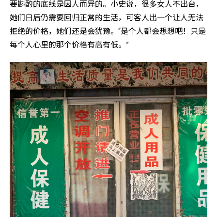
要斟酌的底线是因人而异的。小史说，很多女人不出台，
她们日后仍需要回归正常的生活，可客人出一个让人无法
拒绝的价格，她们还是会犹豫。“是个人都会想想吧！只是
每个人心里的那个价格有高有低。”