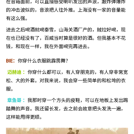
在音箱面前，可以直接感受喇叭发出的声浪，跟炸弹爆炸
的冲击波似的，音浪把人往外推。上海没有一家的音量能
有这么强。
进去之后喝酒就喝秦雪，山海关酒厂产的，贼拉好喝，现
在也已经没有了，百威当时算是很好的酒。但我基本不花
钱，和现在一样，我在外面喝完再进去。
BIE：
你穿什么衣服跳霹雳舞？
迈赫迪 ：
你穿什么都可以，有人穿朋克的，有人穿非常宽
松、大的外套。对我来说，我会穿一些简单的和松垮的衣
服。
章鱼哥 ：
我那时穿一个方头的皮鞋，可以在地板上发出踢
踏舞的声音。我还留长发，去之前会故意把头发洗一遍，
这样能甩得更顺。