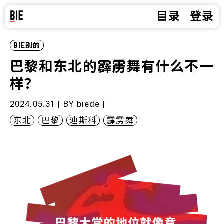
目录
登录
BIE别的
巴黎和东北的霹雳舞有什么不一
样？
2024.05.31 | BY
biede
|
东北
巴黎
迪斯科
霹雳舞