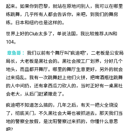
起来。如果你到巴黎，就站在原地问别人，我可以在哪里
练跳舞，几乎所有人都会告诉你，来吧，到我们的舞房
练。日本和纽约也是这样的。
世界上好的Club太多了，单说法国，我比较推荐JUN和
104。
章鱼哥 ：
我们以前有个舞厅叫“疯迪吧”，二老板是公安局
局长，大老板是黑社会的。黑社会按工厂划界，分好几个
地头，而且都开舞厅。哪里的舞厅生意更好，另外的就会
过来捣乱。我有一次跳舞赶上他们火拼，把啤酒瓶往跳舞
的人中间扔，还有拿西瓜刀砍人的，当时正好有一桌黑社
会老大，从后门赶紧撤走了。
疯迪吧不知道怎么搞的，几年之后，有天一把火全烧没
了，彻底关门，不久黑社会大哥也被抓进去。那天我们当
地的警察全放假，是沈阳警察过来抓的，你懂什么意思
吧？