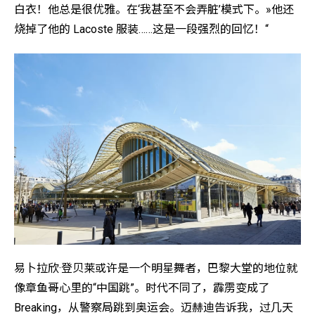
白衣！他总是很优雅。在‘我甚至不会弄脏’模式下。»他还
烧掉了他的 Lacoste 服装……这是一段强烈的回忆！“
易卜拉欣·登贝莱或许是一个明星舞者，巴黎大堂的地位就
像章鱼哥心里的“中国跳”。时代不同了，霹雳变成了
Breaking，从警察局跳到奥运会。迈赫迪告诉我，过几天