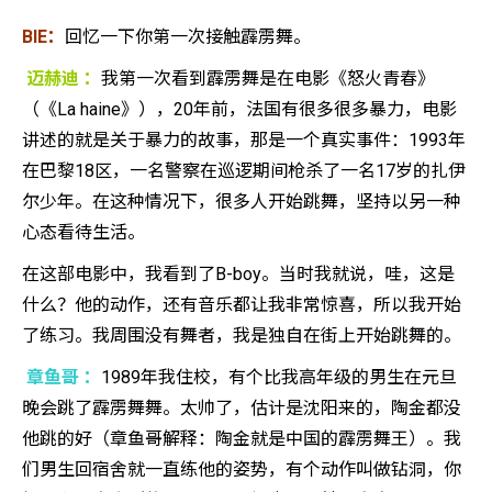
BIE：
回忆一下你第一次接触霹雳舞。
迈赫迪 ：
我第一次看到霹雳舞是在电影《怒火青春》
（《La haine》），20年前，法国有很多很多暴力，电影
讲述的就是关于暴力的故事，那是一个真实事件：1993年
在巴黎18区，一名警察在巡逻期间枪杀了一名17岁的扎伊
尔少年。在这种情况下，很多人开始跳舞，坚持以另一种
心态看待生活。
在这部电影中，我看到了B-boy。当时我就说，哇，这是
什么？他的动作，还有音乐都让我非常惊喜，所以我开始
了练习。我周围没有舞者，我是独自在街上开始跳舞的。
章鱼哥 ：
1989年我住校，有个比我高年级的男生在元旦
晚会跳了霹雳舞舞。太帅了，估计是沈阳来的，陶金都没
他跳的好（章鱼哥解释：陶金就是中国的霹雳舞王）。我
们男生回宿舍就一直练他的姿势，有个动作叫做钻洞，你