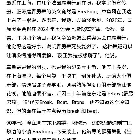
最近在上海，有几个法国霹雳舞剧在演，我拿了份宣传
册，正琢磨霹雳舞的英文竟然是 Breaking。章鱼哥在我边
上看了一眼说，霹雳舞，我熟，以前经常跳。2020年，国
际奥委会将在 2024 年奥运会上增设霹雳舞、滑板、攀
岩、冲浪四个项目。我问章鱼哥怎么看奥运会有霹雳舞，
他觉得这是好事，说明霹雳舞死灰复燃了， 这种舞蹈可以
让消极情绪得到缓解，“反正我是被缓解了”，他说。
章鱼哥是我的朋友，也是我的纪录片主角，他五十多岁，
在上海流浪，每个月靠一千块工厂倒闭补贴，玩遍大小俱
乐部，精通捡漏子薅羊毛，逃票熟练得没有俱乐部能让他
花钱。他蹦迪很不错，归因三十年前在东北是 B-boy (霹雳
男孩)，“B”代表Break、Beat、Bronx。他不知道这个冷知
识，但的确在舞厅差点经历 break 和 beat。
90年代，章鱼哥在东北霹雳，地球另一边的迈赫迪则在巴
黎边的小镇 Breaking。今天晚上，他编导的霹雳舞剧《出