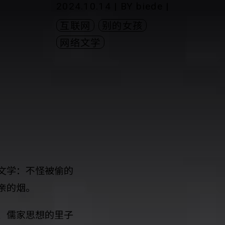
2024.10.14 | BY
biede
|
互联网
别的女孩
网络文学
文学：不怪被偷的
亲的烟。
、儒家思想的里子