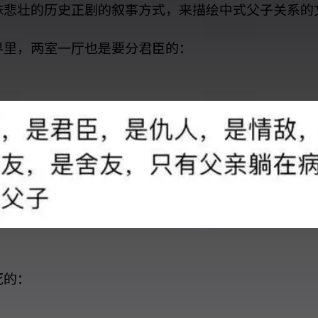
抹悲壮的历史正剧的叙事方式，来描绘中式父子关系的
界里，两室一厅也是要分君臣的：
死的：