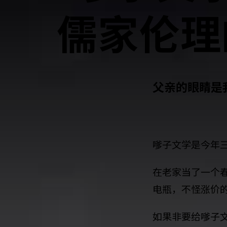
儒家伦理
父亲的眼睛是
嗲子文学是今年
在老家当了一个
电瓶，不怪涨价
如果非要给嗲子