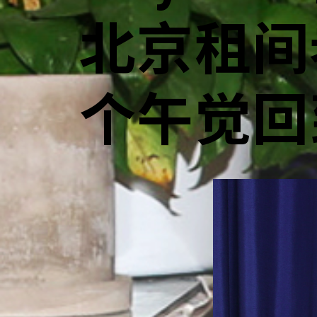
北京租间
个午觉回