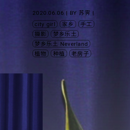
2020.06.06 | BY
苏霁
|
city girl
家乡
手工
摄影
梦乡乐土
梦乡乐土 Neverland
植物
种植
老房子