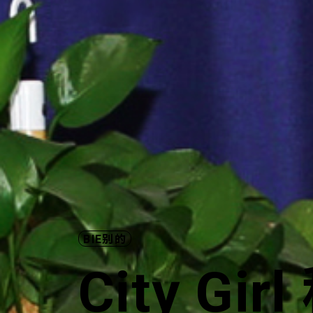
BIE别的
City Gir