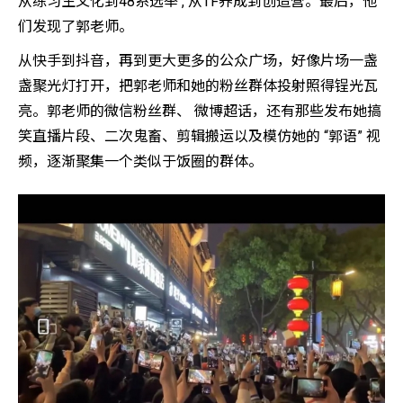
从练习生文化到48系选举 , 从TF养成到创造营。最后，他
们发现了郭老师。
从快手到抖音，再到更大更多的公众广场，好像片场一盏
盏聚光灯打开，把郭老师和她的粉丝群体投射照得锃光瓦
亮。郭老师的微信粉丝群、 微博超话，还有那些发布她搞
笑直播片段、二次鬼畜、剪辑搬运以及模仿她的 “郭语” 视
频，逐渐聚集一个类似于饭圈的群体。