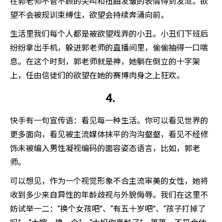
在郭老师不管不顾的尖叫和扭曲发皱的表情得到发泄。欲
望不会被规训束缚住，欲望会持续奔涌向前。
生活里我们每个人都是被欲望戏弄的小丑。小丑们下班后
纷纷拿出手机，躲进郭老师的直播间里，偷偷抽得一口喘
息。在这个时刻，郭老师就是神，她躺在倒立的十字架
上，任由信徒们的欲望在她的赛博肉身之上狂欢。
4.
快手有一句宣传语：看见每一种生活。你可以看见世界的
更多面向，看见被主流媒体抹平的沟沟壑壑，看见不经修
饰未被编入男性凝视编码的面容姿态语言，比如，郭老
师。
可以想见，作为一个视觉形象不合主流审美的女性，她将
收到多少来自异性的年龄歧视与外貌侮辱。我们在这里不
妨试举一二：“换个女孩吧”、“有五十岁吧”、“孩子打掉了