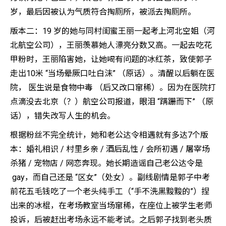
岁，最后因被认为气质符合掏厕所，被派去掏厕所。
版本二：19 岁的她与同村闺蜜王丽一起考上河北空姐（河
北航空公司），王丽羡慕她人漂亮分数又高。一起去吃花
甲粉时，王丽陷害她，让她喝有问题的冰红茶，致使郭子
走出10米 “当场晕厥口吐白沫” （原话）。清醒以后躺在医
院， 医生说是食物中毒 （后又改口窜稀）。因为在医院打
点滴没去北京（？）航空公司报道，眼泪 “蹒跚而下” （原
话），错失改写人生的机会。
根据粉丝不完全统计，她和老公达令相遇就有多达7个版
本：婚礼相识 / 村里乡亲 / 酒后乱性 / 会所初遇 / 屠宰场
杀猪 / 宠物店 / 网恋奔现。她长期造谣自己老公达令是
gay，而自己还是 “区女”（处女）。副线剧情是郭子中考
前花五毛钱吃了一个老头纯手工（“手不洗黑黢黢的”）捏
出来的冰棍，在考场教室当场窜稀，在座位上被学生老师
投诉，后被赶出考场永远不能考试。之后郭子找到老头质