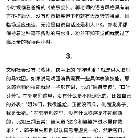
小时候偷看爸妈的《故事会》。郭老师的语言风格具有前
言不搭后语、没有刻意搞笑但下句就有大反转等特点，且
临场反应迅速，无论是自说自话还是和人 PK，郭老师都
保持着这种毫不费劲的高水准，粉丝不知不觉间就度过了
高质量的赛博两小时。
3.
文明社会没有马戏团，快手上的 “郭老师们” 就是供人取乐
的马戏团。如果说马戏团演员需要一些具体表演技能，那
么郭老师的技能就是一些形容词，比如 “装疯卖傻”、“口吐
芬芳”。在郭老师这里，没有什么是不能调侃的，比如自己
的外表：“姐妹们，我很尴尬，正面没耳朵，侧面没鼻子 ,
我是母猪。” 在郭老师这里，没有什么秩序是不能颠覆
的，比如三纲五常：被问道 “达令和婆婆掉进水里你救
谁？” ，郭子首先照例以认真思考虚晃一枪，然后答曰，