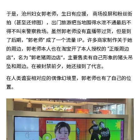
于是，沧州妇女郭老师，生日有应援， 商场投屏和粉丝街
拍（甚至还修图），出门旅游把当地围得水泄不通最后不
得不叫来警察救场。虽然郭老师没有直播带过货，但是到
了后期，“郭老师” 成了一个流量 IP。许多商家制作关于她
的周边，郭老师本人也在淘宝开了本人授权的 “正版周边
店”，名为 “郭老猪周边店”，主要售卖有自己形象的猪头吊
坠和周边。在被封禁前夕，她还接到了代言。
在人类谵妄相对应的偶像幻境里，郭老师也有了自己的位
置。