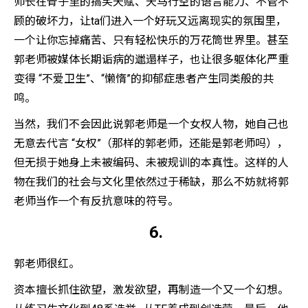
师长在骨子里的搞笑天赋、天马行空的语言能力、不管不
顾的破坏力，让ta们进入一个好玩又远离现实的氛围里，
一个让你忘掉痛苦、只有轻松快乐的万花筒世界里。甚至
郭老师被媒体长期诟病的邋遢样子，也让很多躯体化严重
变得 “不爱卫生”、“懒惰”的抑郁症患者产生同类般的共
鸣。
当然，我们不会因此说郭老师是一个女权人物，她自己也
无意去代言 “女权”（那样的郭老师，还能是郭老师吗），
但无损于她身上未被编码、未被规训的本真性。这样的人
物在我们的社会与文化里依然过于稀缺，那么不妨就将郭
老师当作一个有反抗意味的符号。
6.
郭老师很红。
资本擅长抓住欲望，激发欲望，再制造一个又一个幻想。