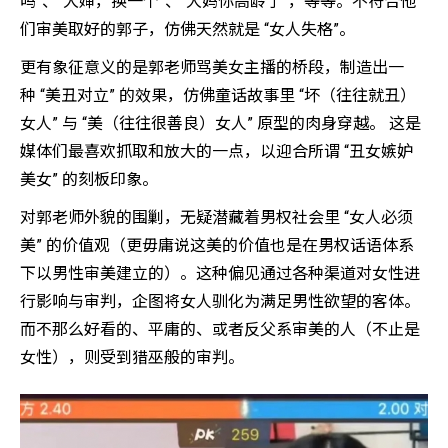
吗”、“大婶，换一个”、“大妈你高龄了”，等等。不符合他
们审美取好的郭子，仿佛天然就是 “女人失格”。
更有象征意义的是郭老师骂美女主播的桥段，制造出一
种 “美丑对立” 的效果，仿佛童话故事里 “坏（往往就丑）
女人” 与 “美（往往很善良）女人” 原型的肉身穿越。 这是
媒体们最喜欢抓取和放大的一点，以迎合所谓 “丑女嫉妒
美女” 的刻板印象。
对郭老师外貌的围剿，无疑潜藏着男权社会里 “女人必须
美” 的价值观（更毋庸说这美的价值也是在男权话语体系
下以男性审美建立的）。这种偏见通过各种渠道对女性进
行影响与审判，企图将女人驯化为满足男性欲望的客体。
而不那么好看的、平庸的、或者反父系审美的人（不止是
女性），则受到猎巫般的审判。