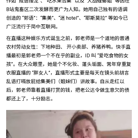
作如 “成语接龙”、“吃水果合集” 以及 “大战螳螂姐” 等因在
B站鬼畜区二次发酵而更广为人知。她用自己独有的语调
创造的 “郭语”：“集美”、“迷 hotel”、“耶斯莫拉” 等如今已
广泛流行于简中互联网。
在直播这种娱乐方式诞生之前，郭老师是一个道地的普通
农村劳动女性：下地种田、 开小卖部、养猪养鸭。快手直
播最初是郭老师一个不在乎的副业，ID 叫 “爱吃食物的女
孩”。在大众眼里，她是个不化妆、蓬头垢面、常年穿重复
衣服直播的 “胖女人”，直播形式主要是每天在镜头前胡言
乱语打嗝放屁给集美们（姐妹们）讲故事。自从走红以
后，郭老师靠着直播打赏的钱，把老公达令做生意欠的债
都还上了，十分励志。