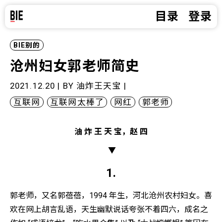
目录
登录
BIE别的
沧州妇女郭老师简史
2021.12.20 | BY
油炸王天宝
|
互联网
互联网太棒了
网红
郭老师
油 炸 王 天 宝，赵 四
▼
1.
郭老师，又名郭蓓蓓，1994 年生，河北沧州农村妇女。喜
欢在网上胡言乱语，天生幽默说话夸张不着四六，成名之