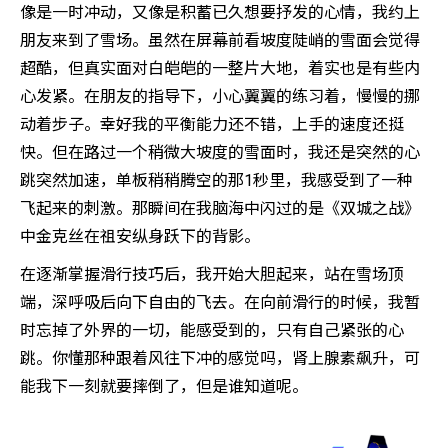
像是一时冲动，又像是积蓄已久想要抒发的心情，我约上
朋友来到了雪场。虽然在屏幕前看坡度陡峭的雪面会觉得
超酷，但真实面对白皑皑的一整片大地，着实也是有些内
心发紧。在朋友的指导下，小心翼翼的练习着，慢慢的挪
动着步子。幸好我的平衡能力还不错，上手的速度还挺
快。但在路过一个稍微大坡度的雪面时，我还是突然的心
跳突然加速，单板稍稍腾空的那1秒里，我感受到了一种
飞起来的刺激。那瞬间在我脑海中闪过的是《双城之战》
中金克丝在祖安纵身跃下的背影。
在逐渐掌握滑行技巧后，我开始大胆起来，站在雪场顶
端，深呼吸后向下自由的飞去。在向前滑行的时候，我暂
时忘掉了外界的一切，能感受到的，只有自己紧张的心
跳。你懂那种跟着风往下冲的感觉吗，肾上腺素飙升，可
能我下一刻就要摔倒了，但是谁知道呢。