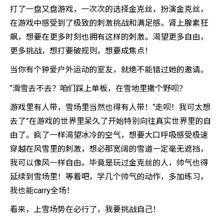
打了一盘又盘游戏，一次次的选择金克丝，扮演金克丝，
在游戏中感受到了极致的刺激挑战和满足感。肾上腺素狂
飙，想要在更多时刻也拥有这样的刺激。渴望更多自由，
更多挑战，想打要破规则，想要成焦点！
当你有个钟爱户外运动的室友，就绝不能错过她的邀请。
“滑雪去不去？咱们踩上单板，在雪地里撒个野呗？
游戏里有人带，雪场里当然也得有人带！“走呗！我可太想
去了”在游戏的世界里呆久了开始特别向往真实世界里的自
由了。疯了一样渴望冰冷的空气，想要大口呼吸感受极速
穿越在风雪里的刺激，想必那宽阔的雪道一定毫无遮挡，
我可以像风一样自由。毕竟是玩过金克丝的人，帅气也得
延续到雪场里！等着吧，学几个帅气的动作，多加练习，
我也能carry全场！
看来，上雪场势在必行了，我要挑战自己！