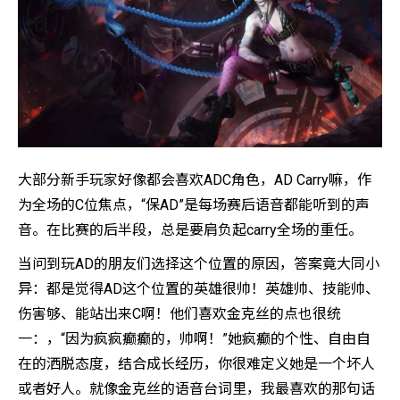
大部分新手玩家好像都会喜欢ADC角色，AD Carry嘛，作
为全场的C位焦点，“保AD”是每场赛后语音都能听到的声
音。在比赛的后半段，总是要肩负起carry全场的重任。
当问到玩AD的朋友们选择这个位置的原因，答案竟大同小
异：都是觉得AD这个位置的英雄很帅！英雄帅、技能帅、
伤害够、能站出来C啊！他们喜欢金克丝的点也很统
一：，“因为疯疯癫癫的，帅啊！”她疯癫的个性、自由自
在的洒脱态度，结合成长经历，你很难定义她是一个坏人
或者好人。就像金克丝的语音台词里，我最喜欢的那句话