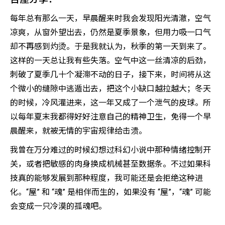
每年总有那么一天，早晨醒来时我会发现阳光清澈，空气
凉爽，从窗外望出去，仍然是夏季景象，但用力吸一口气
却不再感到灼烫。于是我就认为，秋季的第一天到来了。
这样的一天总让我有些失落。空气中这一丝清凉的后劲，
刺破了夏季几十个凝滞不动的日子，接下来，时间将从这
个微小的缝隙中逃遁出去，把这个小缺口越拉越大；冬天
的时候，冷风灌进来，这一年又成了一个泄气的皮球。所
以每年夏末我都得好好注意自己的精神卫生，免得一个早
晨醒来，就被无情的宇宙规律给击溃。
我曾在万分难过的时候幻想过科幻小说中那种情绪控制开
关，或者把敏感的肉身换成机械甚至数据条。不过如果科
技真的能够发展到那种程度，我可能还是会拒绝这种进
化。“屋” 和 “魂” 是相伴而生的，如果没有 “屋”，“魂” 可能
会变成一只冷漠的孤魂吧。