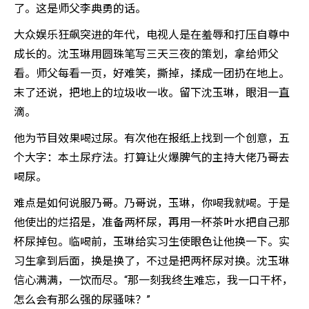
了。这是师父李典勇的话。
大众娱乐狂飙突进的年代，电视人是在羞辱和打压自尊中
成长的。沈玉琳用圆珠笔写三天三夜的策划，拿给师父
看。师父每看一页，好难笑，撕掉，揉成一团扔在地上。
末了还说，把地上的垃圾收一收。留下沈玉琳，眼泪一直
滴。
他为节目效果喝过尿。有次他在报纸上找到一个创意，五
个大字：本土尿疗法。打算让火爆脾气的主持大佬乃哥去
喝尿。
难点是如何说服乃哥。乃哥说，玉琳，你喝我就喝。于是
他使出的烂招是，准备两杯尿，再用一杯茶叶水把自己那
杯尿掉包。临喝前，玉琳给实习生使眼色让他换一下。实
习生拿到后面，换是换了，不过是把两杯尿对换。沈玉琳
信心满满，一饮而尽。“那一刻我终生难忘，我一口干杯，
怎么会有那么强的尿骚味？”