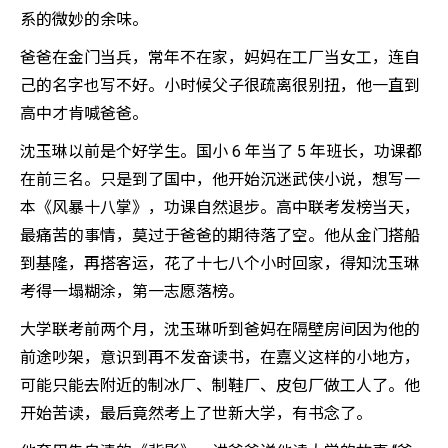
系的微妙的余味。
爸爸在金门当兵，常年不在家，妈妈在工厂当女工，连自
己的名字也写不好。小时候父子很疏离很别扭，他一直到
高中才肯喊爸爸。
沈玉琳以前是个好学生。国小 6 年当了 5 年班长，功课都
在前三名。只是到了国中，他开始沉迷武侠小说，想写一
本《风暴十八掌》，功课自然退步。高中联考发榜当天，
最痛苦的事情，莫过于爸爸的期待落了空。他从金门搭船
到基隆，再搭客运，花了十七八个小时回家，得知沈玉琳
考得一塌糊涂，第一志愿落榜。
大学联考前两个月，沈玉琳听到爸妈在隔壁房间因为他的
前途吵架，意识到再不发奋读书，在嘉义这样的小地方，
可能只能去附近的制冰厂、制鞋厂、皮包厂做工人了。他
开始苦读，最后竟然考上了世新大学，有书念了。