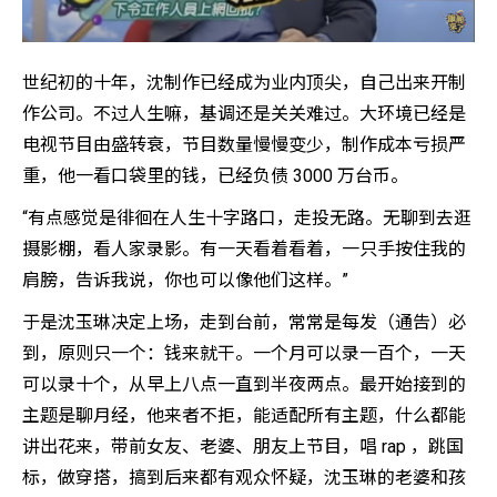
世纪初的十年，沈制作已经成为业内顶尖，自己出来开制
作公司。不过人生嘛，基调还是关关难过。大环境已经是
电视节目由盛转衰，节目数量慢慢变少，制作成本亏损严
重，他一看口袋里的钱，已经负债 3000 万台币。
“有点感觉是徘徊在人生十字路口，走投无路。无聊到去逛
摄影棚，看人家录影。有一天看着看着，一只手按住我的
肩膀，告诉我说，你也可以像他们这样。”
于是沈玉琳决定上场，走到台前，常常是每发（通告）必
到，原则只一个：钱来就干。一个月可以录一百个，一天
可以录十个，从早上八点一直到半夜两点。最开始接到的
主题是聊月经，他来者不拒，能适配所有主题，什么都能
讲出花来，带前女友、老婆、朋友上节目，唱 rap ，跳国
标，做穿搭，搞到后来都有观众怀疑，沈玉琳的老婆和孩