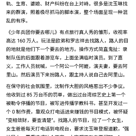
轨、生育、婆媳、财产纠纷在台上对峙。很多是沈玉琳找
来的群演，照着极尽抓马的脚本演，整个场面呈现一种混
乱的有序。
《少年兵团你要去哪儿》有点旅行真人秀的雏形，收视率
高达 160 万人。玩法是欧弟和罗志祥去找路人，路人的目
的地就是他们下一个要去的地方。操作方式简直鬼扯：录
制队伍的后面跟着游览车，上面坐满临时演员。到了嘉
义，工作人员就喊，一个阿公一个阿嬷，演夫妻，要去阿
里山。然后演员下来扮路人，跟主持人说自己去阿里山。
在保守的社会氛围里，沈制作大胆的风格惹出不少争议。
他收到过 85 万台币的罚单，做出过台湾综艺史上第一个
被勒令停播的节目，被写进传播学教科书，甚至开发过一
个 0 制作费，靠观众打电话进来赚钱的节目模式，被怀疑
“变相敛财，要查清楚”。找路人的节目，拉了一个女生，
女生爸爸每天打电话到电视台，要求沈玉琳登报道歉，“强