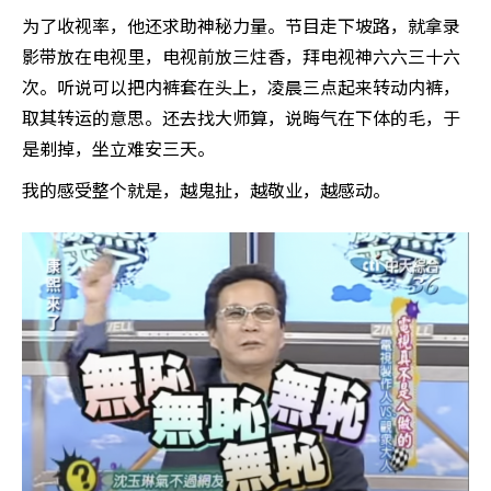
为了收视率，他还求助神秘力量。节目走下坡路，就拿录
影带放在电视里，电视前放三炷香，拜电视神六六三十六
次。听说可以把内裤套在头上，凌晨三点起来转动内裤，
取其转运的意思。还去找大师算，说晦气在下体的毛，于
是剃掉，坐立难安三天。
我的感受整个就是，越鬼扯，越敬业，越感动。