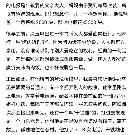
的电报是：敬爱的父亲大人，妈妈由于受到寒风吹袭，所
以有感冒的现象。妈妈想念你，儿子一样想念你……他说爸
爸一个月薪水 2000 块，那封电报花掉 500 块。
很早之前，沈玉琳出过一本书《人人都爱卤肉饭》。他奉
行一种“卤肉饭哲学”，因为卤肉饭不分阶级，人人都可以
享用，没有谁可以剥夺别人爱吃它的权利。经典的一句话
是：不是每粒米都想被做成鱼翅捞饭，做一碗人人都爱的
廉价美味卤肉饭，也不枉被脱谷一场。
正因如此，在他所有的唬烂桥段里，我最喜欢听他讲那些
无关紧要的普通人。有一个捉弄别人的故事，他家里刚装
上电话，就拿着电话簿，给名字排在最前面的“一枝香”小
姐打电话，每隔三天问那位阿姨一些无厘头问题，阿姨每
次都会接起来听完。还有一个叫“干铁雄”的，打过去发现
是一个山东老兵。他想他是不是没有老婆没有孩子，离开
故土，孤独地住在眷村。他打了 7、8 次电话，干铁雄也