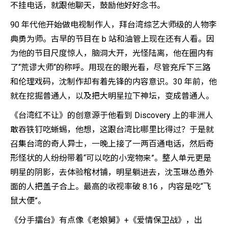
不挂电话，就跟他聊天，鼓励他好好念书。
90 年代他开始做电视制作人，拜台湾综艺大师级的人物李
典勇为师。古早的节目在 b 站和油管上现在还有人看。因
为他的节目尺度惊人，脑洞大开，光怪陆离，他在圈内有
了“荒谬大师“的称呼。用现在的眼光看，尽管充斥下三路
和伦理戏码，沈制作却有着先锋的内容意识。30 年前，他
就在挖掘普通人，以及把大明星拉下神坛，变成普通人。
《台湾红不让》的创意源于他看到 Discovery 上的非洲人
敢吞铁钉吃蜥蜴，他想，这跟台湾比哪里比得过？于是就
召集台湾的奇人异士，一晚上接了一两百通电话，然后奇
形怪状的人纷纷带着“可以吃的小宠物来”。整人单元更是
明星的阴影，去体验棺材铺，明星躺进去，沈玉琳怂恿外
面的人把盖子合上。最高的收视率破 8.16 ，内容是吃“飞
鼠大便”。
《分手擂台》有点像《老娘舅》+《爱情保卫战》，出