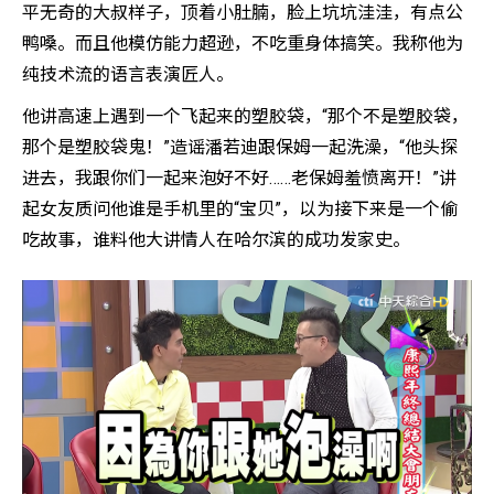
平无奇的大叔样子，顶着小肚腩，脸上坑坑洼洼，有点公
鸭嗓。而且他模仿能力超逊，不吃重身体搞笑。我称他为
纯技术流的语言表演匠人。
他讲高速上遇到一个飞起来的塑胶袋，“那个不是塑胶袋，
那个是塑胶袋鬼！”造谣潘若迪跟保姆一起洗澡，“他头探
进去，我跟你们一起来泡好不好……老保姆羞愤离开！”讲
起女友质问他谁是手机里的“宝贝”，以为接下来是一个偷
吃故事，谁料他大讲情人在哈尔滨的成功发家史。