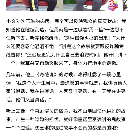
小 S 对沈玉琳的态度，完全可以反映观众的真实状态：我
知道他在瞎编乱造，但我就是一边喊着“我不信”一边忍不
住听下去，听完幡然醒悟：“这种谎你也扯的出来！”“为什
么还要容忍他滔滔不绝！”“讲完这个故事就要跟反诈骗专
线告你！”还没反思完为什么自己要浪费时间，他开口讲下
一个，我耳朵又自动竖起来了，身体力行地重蹈覆辙。
几年前，他上《奇葩说》的时候，难得吐露了一段心里
话：“我这个人一生当中，最遗憾的事情就是，我讲真话人
家当假话，我在讲假话，人家又当笑话，有一天我在讲笑
话，他们又当真话。”
听上去像一个喜剧演员的宿命，我不由地回忆他讲过的故
事，产生一种隐隐的担忧，就好像童话里巫婆讲的鬼故事
一个个应验。沈玉琳的唬烂故事不会真的都是真的吧？