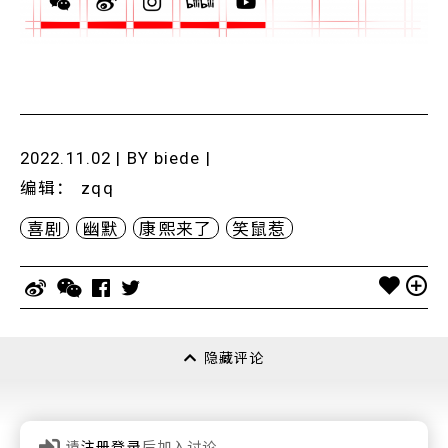
2022.11.02 | BY
biede
|
编辑
：
zqq
喜剧
幽默
康熙来了
笑鼠惹
隐藏评论
请
注册登录
后加入讨论