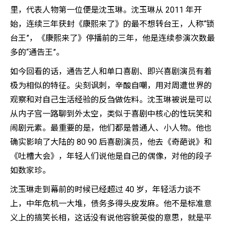
里，代表人物第一位便是沈玉琳。沈玉琳从 2011 年开
始，连续三年获封《康熙来了》的最不想转台王，人称“锁
台王”，《康熙来了》停播前的三年，他是连续参演次数最
多的“通告王”。
如今回看的话，通告艺人和单口喜剧、即兴喜剧演员有着
极为相似的特征。尖刻讽刺，辛酸自嘲，用对周遭世界的
观察和对自己生活经验的反刍做佐料。沈玉琳被说是可以
从内子宫一路聊到外太空，类似于喜剧中核心的性玩笑和
闹剧元素。最重要的是，他们都是普通人、小人物。他也
确实影响了大陆的 80 90 后喜剧演员，他去《奇葩说》和
《吐槽大会》，年轻人们说他是自己的偶像，对他的段子
如数家珍。
沈玉琳走到幕前的时候已经超过 40 岁，年轻活力谈不
上，中年危机一大堆，债务多得头皮发麻。他不是标准意
义上的搞笑长相，这话没有说他容貌英俊的意思，就是平