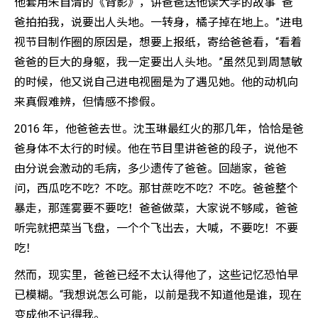
他套用朱自清的《背影》，讲爸爸送他读大学的故事 “爸
爸拍拍我，说要出人头地。一转身，橘子掉在地上。”进电
视节目制作圈的原因是，想要上报纸，寄给爸爸看，“看着
爸爸的巨大的身躯，我一定要出人头地。”虽然见到周慧敏
的时候，他又说自己进电视圈是为了遇见她。他的动机向
来真假难辨，但情感不掺假。
2016 年，他爸爸去世。沈玉琳最红火的那几年，恰恰是爸
爸身体不太行的时候。他在节目里讲爸爸的段子，说他不
由分说会激动的毛病，多少遗传了爸爸。回趟家，爸爸
问，西瓜吃不吃？不吃。那甘蔗吃不吃？不吃。爸爸整个
暴走，那莲雾要不要吃！爸爸做菜，大家说不够咸，爸爸
听完就把菜当飞盘，一个个飞出去，大喊，不要吃！不要
吃！
然而，现实里，爸爸已经不太认得他了，这些记忆恐怕早
已模糊。“我想说怎么可能，以前是我不知道他是谁，现在
变成他不记得我。