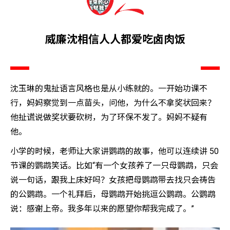
威廉沈相信人人都爱吃卤肉饭
沈玉琳的鬼扯语言风格也是从小练就的。一开始功课不
行，妈妈察觉到一点苗头，问他，为什么不拿奖状回来？
他扯谎说做奖状要砍树，为了环保不发了。妈妈不疑有
他。
小学的时候，老师让大家讲鹦鹉的故事，他可以连续讲 50
节课的鹦鹉笑话。比如“有一个女孩养了一只母鹦鹉，只会
说一句话，跟我上床好吗？女孩把母鹦鹉带去找只会祷告
的公鹦鹉。一个礼拜后，母鹦鹉开始挑逗公鹦鹉。公鹦鹉
说：感谢上帝。我多年以来的愿望你帮我完成了。”