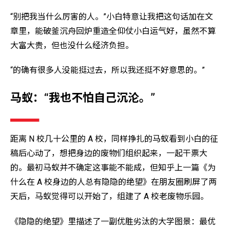
“别把我当什么厉害的人。”小白特意让我把这句话加在文
章里，能破釜沉舟回炉重造全仰仗小白运气好，虽然不算
大富大贵，但也没什么经济负担。
“的确有很多人没能挺过去，所以我还挺不好意思的。”
马蚁：“我也不怕自己沉沦。”
距离 N 校几十公里的 A 校，同样挣扎的马蚁看到小白的征
稿后心动了，想把身边的废物们组织起来，一起干票大
的。最初马蚁并不确定这事能不能成，但知乎上一篇《为
什么在 A 校身边的人总有隐隐的绝望》在朋友圈刷屏了两
天后，马蚁觉得可以开始了，组建了 A 校老废物乐园。
《隐隐的绝望》里描述了一副优胜劣汰的大学图景：最优