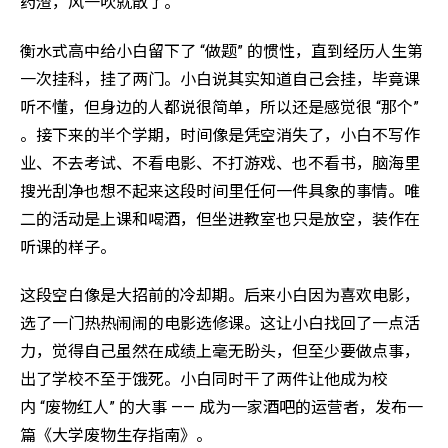
药渣，风一吹就散了。
衡水式高中给小白留下了 “做题” 的惯性，直到经历人生第
一次挂科，挂了两门。小白说其实知道自己会挂，毕竟课
听不懂，但身边的人都说很简单，所以还是感觉很 “那个”
。接下来的半个学期，时间像是凭空消失了，小白不写作
业、不去考试、不看电影、不打游戏、也不看书，脑海里
搜光刮净也想不起来这段时间里任何一件具象的事情。唯
二的活动是上课和喝酒，但坐进教室也只是放空，装作在
听课的样子。
这段空白像是大招前的冷却期。后来小白因为喜欢电影，
选了一门热热闹闹的电影选修课。这让小白找回了一点活
力，觉得自己虽然在成绩上毫无盼头，但至少要做点事，
出了学校不至于饿死。小白同时干了两件让他成为校
内 “废物红人” 的大事 —— 成为一家酒吧的运营者，发布一
篇《大学废物生存指南》。