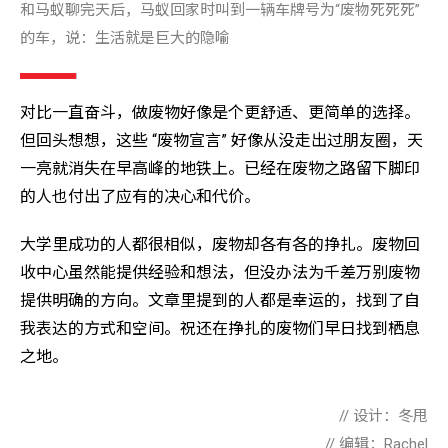
和马蚁聊完天后，马蚁回家时叫到一辆车牌号为“废物死死死”
的车，说：生活就是巨大的隐喻
对比一直奋斗，做废物好像是个更舒适、更简单的选择。
但回头想想，这些 “废物宣言” 好像从没走出过朋友圈，天
一亮就消失在早高峰的地铁上。已经在废物之路留下脚印
的人也付出了应有的决心和代价。
大学里成功的人都很相似，废物却各有各的挣扎。废物回
收中心虽然能提供经验和想法，但没办法为千差万别废物
提供明确的方向。文章里提到的人都是幸运的，找到了自
我表达的方式和空间。祝还在挣扎的废物们早日找到栖息
之地。
// 设计：冬甩
// 编辑：Rachel