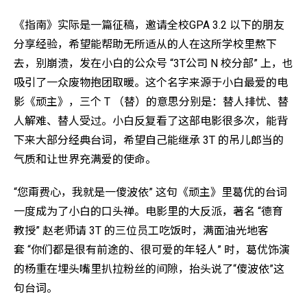
《指南》实际是一篇征稿，邀请全校GPA 3.2 以下的朋友
分享经验，希望能帮助无所适从的人在这所学校里熬下
去，别崩溃，发在小白的公众号 “3T公司 N 校分部” 上，也
吸引了一众废物抱团取暖。这个名字来源于小白最爱的电
影《顽主》，三个 T （替）的意思分别是：替人排忧、替
人解难、替人受过。小白反复看了这部电影很多次，能背
下来大部分经典台词，希望自己能继承 3T 的吊儿郎当的
气质和让世界充满爱的使命。
“您甭费心，我就是一傻波依” 这句《顽主》里葛优的台词
一度成为了小白的口头禅。电影里的大反派，著名 “德育
教授” 赵老师请 3T 的三位员工吃饭时，满面油光地客
套 “你们都是很有前途的、很可爱的年轻人” 时，葛优饰演
的杨重在埋头嘴里扒拉粉丝的间隙，抬头说了“傻波依”这
句台词。