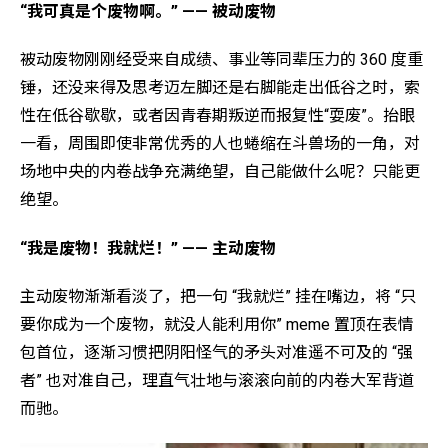
“我可真是个废物啊。” —— 被动废物
被动废物刚刚经受来自成绩、事业等同辈压力的 360 度重
锤，还没来得及思考迈左脚还是右脚能走出低谷之时，索
性在低谷歇歇，或者因青春期叛逆而报复性“耍废”。抬眼
一看，周围即使非常优秀的人也蜷缩在斗兽场的一角，对
场地中央的内卷战争充满绝望，自己能做什么呢？只能更
绝望。
“我是废物！我就烂！” —— 主动废物
主动废物渐渐看淡了，把一句 “我就烂” 挂在嘴边，将 “只
要你成为一个废物，就没人能利用你” meme 置顶在表情
包首位，逐渐习惯把阴阳怪气的矛头对准遥不可及的 “强
者” 也对准自己，理直气壮地与滚滚向前的内卷大军背道
而驰。