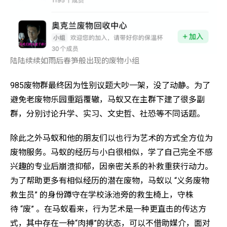
陆陆续续如雨后春笋般出现的废物小组
985废物群最终因为性别议题大吵一架，没了动静。为了
避免老废物乐园重蹈覆辙，马蚁又在主群下建了很多副
群，分别讨论升学、实习、文史哲、社恐等不同话题。
除此之外马蚁和他的朋友们以也行为艺术的方式全方位为
废物服务。马蚁的经历与小白很相似，学了自己完全不感
兴趣的专业后崩溃抑郁，因亲密关系的补救重获行动力。
为了帮助更多有相似经历的潜在废物，马蚁以 “义务废物
救生员” 的身份蹲守在学校泳池旁的救生椅上，守株
待 “废” 。在马蚁看来，行为艺术是一种更直击的传达方
式，其中存在一种“肉搏”的状态，可以不借助媒介，面对