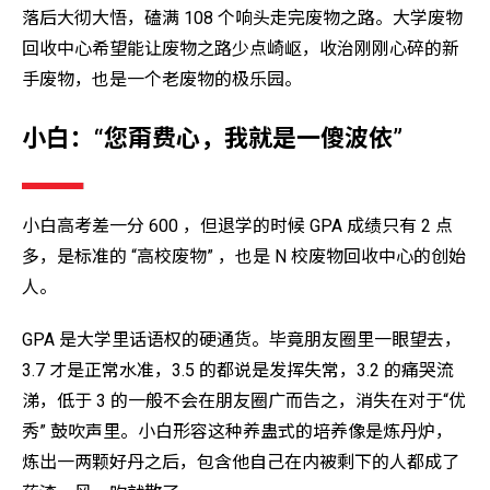
落后大彻大悟，磕满 108 个响头走完废物之路。大学废物
回收中心希望能让废物之路少点崎岖，收治刚刚心碎的新
手废物，也是一个老废物的极乐园。
小白：“您甭费心，我就是一傻波依”
小白高考差一分 600 ，但退学的时候 GPA 成绩只有 2 点
多，是标准的 “高校废物” ，也是 N 校废物回收中心的创始
人。
GPA 是大学里话语权的硬通货。毕竟朋友圈里一眼望去，
3.7 才是正常水准，3.5 的都说是发挥失常，3.2 的痛哭流
涕，低于 3 的一般不会在朋友圈广而告之，消失在对于“优
秀” 鼓吹声里。小白形容这种养蛊式的培养像是炼丹炉，
炼出一两颗好丹之后，包含他自己在内被剩下的人都成了