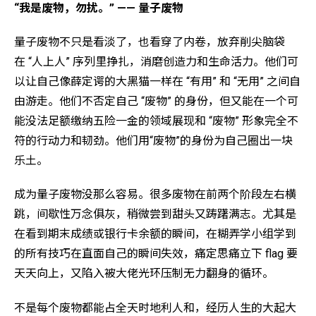
“我是废物，勿扰。” —— 量子废物
量子废物不只是看淡了，也看穿了内卷，放弃削尖脑袋
在 “人上人” 序列里挣扎，消磨创造力和生命活力。他们可
以让自己像薛定谔的大黑猫一样在 “有用” 和 “无用” 之间自
由游走。他们不否定自己 “废物” 的身份，但又能在一个可
能没法足额缴纳五险一金的领域展现和 “废物” 形象完全不
符的行动力和韧劲。他们用“废物”的身份为自己圈出一块
乐土。
成为量子废物没那么容易。很多废物在前两个阶段左右横
跳，间歇性万念俱灰，稍微尝到甜头又踌躇满志。尤其是
在看到期末成绩或银行卡余额的瞬间，在糊弄学小组学到
的所有技巧在直面自己的瞬间失效，痛定思痛立下 flag 要
天天向上，又陷入被大佬光环压制无力翻身的循环。
不是每个废物都能占全天时地利人和，经历人生的大起大