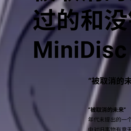
过的和没
MiniDisc
“被取消的未
“被取消的未来”
（
年代末提出的一个
中对旧事物有意无