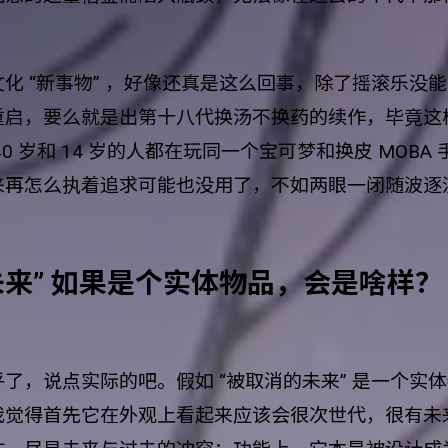
。
化 “新事物” ，好像还真是这么回事，除了摇滚乐没
重启，要么就是出第十八代换汤不换药的续作，毕竟这
0 岁和 14 岁的人都在玩同一个宝可梦和换皮 MOBA
来再怎么执着追求可能也没用了，不如两眼一闭随波逐
未来” 如果是个实体物品，会是啥样？
了，说点实际的吧。假如 “被取消的未来” 是一个实
我觉得首先它在外观上看起来应该会很次世代，很有未