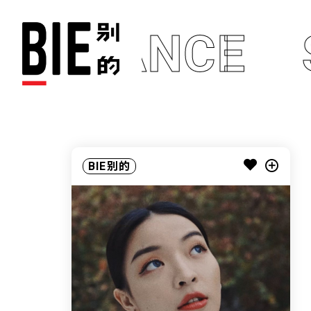
STANCE
BIE别的