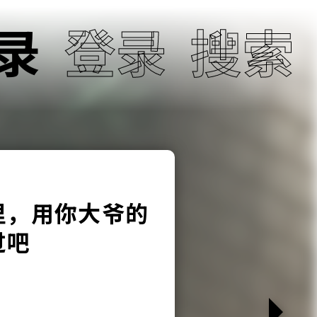
录
登录
搜索
里，用你大爷的
过吧