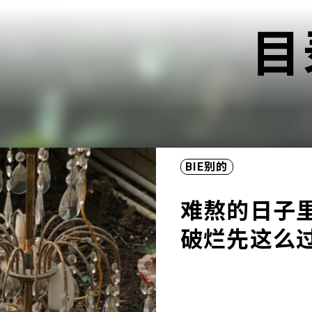
目
BIE别的
难熬的日子
破烂先这么