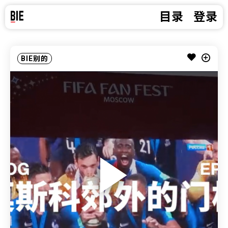
目录
登录
BIE别的