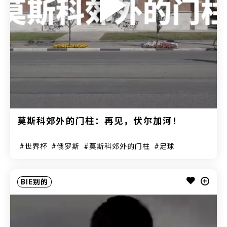
莫斯科郊外的门柱：再见，伏尔加河！
世界杯
俄罗斯
莫斯科郊外的门柱
足球
BIE别的