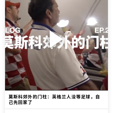
莫斯科郊外的门柱：英格兰人没等足球，自
己先回家了