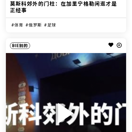
莫斯科郊外的门柱：在加里宁格勒闲逛才是
正经事
体育
俄罗斯
足球
BIE别的