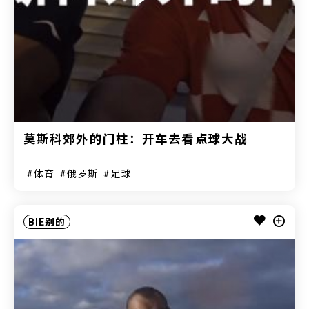
莫斯科郊外的门柱：开车去看点球大战
体育
俄罗斯
足球
BIE别的