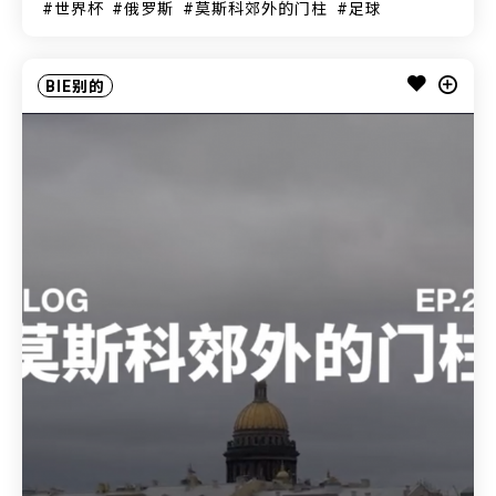
世界杯
俄罗斯
莫斯科郊外的门柱
足球
BIE别的