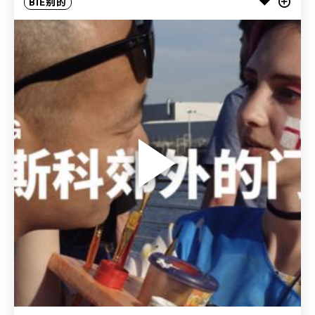
BIE别的