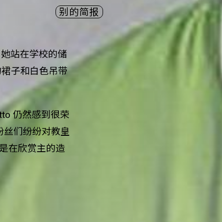
别的简报
中她站在学校的储
的裙子和白色吊带
tto
仍然感到很荣
粉丝们
纷纷
对教皇
只是在欣赏主的造