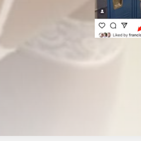
2020.11.19 | BY
biede
|
编辑
：
小应
翻译
：
小应