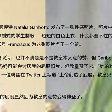
尼模特
Natalia Garibotto
发布了一张性感照片，照片
殊制式的学生制服
——
短短的白色
上衣
、什么都遮不住
账号
Franciscus
为这张图片点了一个赞。
被取消，也并不清楚是不是教皇本人点的赞，但
Garibo
的妈妈可能会讨厌我的屁股照片，但教皇
赞
了它。”她的
，一位粉丝在
Twitter
上写道
“上帝创造了屁股，教皇
的屁股显然因为教皇的点赞变得神圣了。