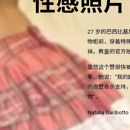
性感照片
27
岁的巴西比基
物柜前，穿着特
袜。教皇的官方
虽然这个赞很快
幸，她说：“我
的点赞表示支持
物”
。
Natalia Garibotto