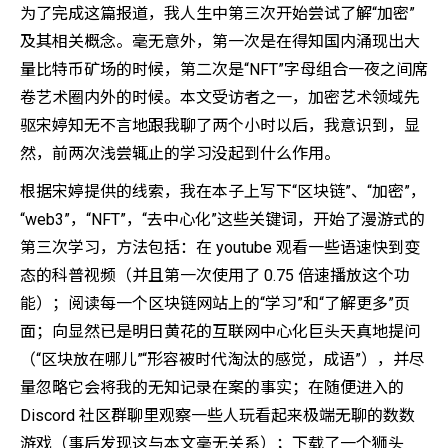
为了完成这篇报道，我人生中第三次开始尝试了解“加密”
及其相关概念。毫无意外，第一次是在得知国内涌现出大
量比特币矿场的时候，第二次是“NFT”字母组合一夜之间席
卷艺术圈内外的时候。本文受访者之一，加密艺术领域先
驱宋婷知无不言地跟我聊了两个小时以后，我意识到，显
然，前两次浅尝辄止的学习没起到什么作用。
根据宋婷提供的线索，我在本子上写下“区块链”、“加密”，
“web3”，“NFT”，“去中心化”这些关键词，开始了漫游式的
第三次学习，方法包括：在 youtube 观看一些语速快到变
态的科普视频（并且第一次使用了 0.75 倍速播放这个功
能）；阅读每一个区块链网站上的“学习”和“了解更多”页
面；向显然已是明日黄花的互联网中心化巨头天真地提问
（“区块放在哪儿”“形容被时代淘汰的感觉，成语”），并尽
量忽略它会将我的无知记录在案的事实；在随便进入的
Discord 社区群聊里观察一些人玩看起来极端无聊的数数
游戏（事后发现这与本文毫无关系）；下载了一个狮头