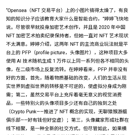
“Opensea（NFT 交易平台）上的小图片搞得太燥了，有良
知的知识分子应该教育大家什么是智能合约，”婷婷飞快地
说。尽管很早就投身加密艺术创作，并且是 2020 年中国
NFT 加密艺术拍卖纪录保持者，但她一直对 NFT 艺术现状
不太满意。婷婷介绍，这两年 NFT 的主流商业玩法就是平
台上的 PFP（profile picture，头像图片），这种项目大多
使用 AI 技术随机生成 1 万件以上同一系列但各不相同的头
像，在二级市场上反复流转。在婷婷看来，PFP 并非没有
好的方面，首先，随着物质基础的改变，人们的生活从现
实世界到虚拟世界的转移是不可逆的，使虚拟分身成为刚
需；第二，虽然交易平台上充斥着毫无意义的视觉消费
品，一些特别火的头像项目多少还有自己的独到之处
（Crypto Punk——推进了 NFT 概念的实现，无聊猿猴游艇
俱乐部——好有钱但好空虚）；第三，头像藏家形成社群在
线下相聚，是一种全新的社交方式。但尽管如此，如果横