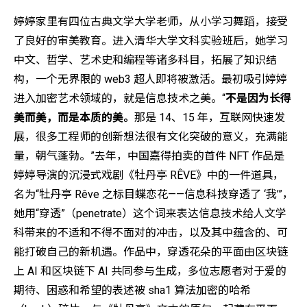
婷婷家里有四位古典文学大学老师，从小学习舞蹈，接受
了良好的审美教育。进入清华大学文科实验班后，她学习
中文、哲学、艺术史和编程等诸多科目，拓展了知识结
构，一个无界限的 web3 超人即将被激活。最初吸引婷婷
进入加密艺术领域的，就是信息技术之美。“
不是因为长得
美而美，而是本质的美。
那是 14、15 年，互联网快速发
展，很多工程师的创新想法很有文化突破的意义，充满能
量，朝气蓬勃。”去年，中国嘉得拍卖的首件 NFT 作品是
婷婷导演的沉浸式戏剧《牡丹亭 RÊVE》中的一件道具，
名为“牡丹亭 Rêve 之标目蝶恋花——信息科技穿透了 ‘我’”，
她用“穿透”（penetrate）这个词来表达信息技术给人文学
科带来的不适和不得不面对的冲击，以及其中蕴含的、可
能打破自己的新机遇。作品中，穿透花朵的平面由区块链
上 AI 和区块链下 AI 共同参与生成，多位志愿者对于爱的
期待、困惑和希望的表述被 sha1 算法加密的哈希