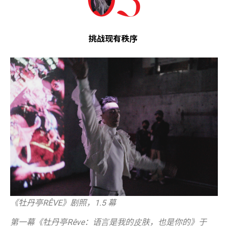
挑战现有秩序
《牡丹亭RÊVE》剧照，1.5 幕
第⼀幕《牡丹亭Rêve：语⾔是我的⽪肤，也是你的》于