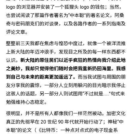
logo 的浏览器并安装了一个狐狸头 logo 的钱包；当然，
也尝试阅读了那篇作者署名为“中本聪”的著名论文，阿桑
奇与密码朋克们的对谈录，以及各路作者的一系列指南及
评论文章。
整整前三天我都在焦虑与惶恐中度过，就像一个被洋流推
上新大陆的年迈冲浪手，发现目之所及的每一样东西都不
认识。
新大陆的原住民们以近乎疯狂的热情向我介绍此地
之美妙，我却只觉得他们随时会把我重新扔回海里。我感
到自己与未来的距离更加遥远了。
而当我试图与周围的朋
友分享我的震惊，一部分人立刻用躲闪的目光暗示我停止
这骇人的话题，另一部分人则试图用“不过就是……”句式来
勉强维持心态稳定。
很明显，并不是所有人都像我们一样茫然被动。加密文化
真正的先驱早在 20 世纪 90 年代就开始行动了；神秘“中
本聪”的论文（《比特币：一种点对点式的电子现金系