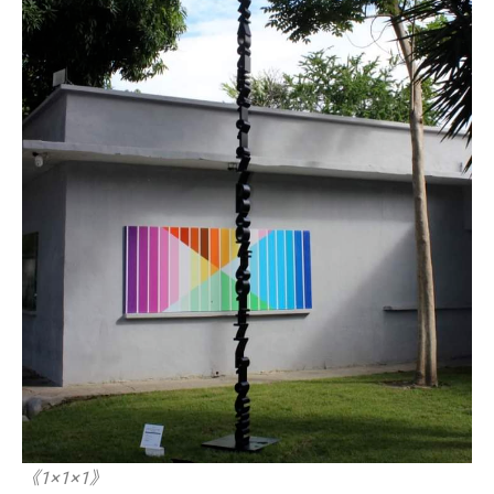
《1×1×1》