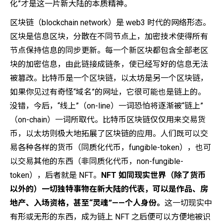
化”才是这一片新大陆的本质精神。
区块链（blockchain network）是 web3 时代的网络形态。
区块是信息区块，分散在不同节点上，加密技术使得所有
节点保持信息的同步更新。每一个新区块都包含全部老区
块的加密信息，由此链接成链条，使已经写好的信息无法
被篡改。比特币是一个区块链，以太坊是另一个区块链，
如果你见过有奇怪“域名”的网址，它很可能也是链上的。
没错，今后，“线上”（on-line）一词恐怕将逐渐被“链上”
（on-chain）一词所取代。比特币区块链仅仅用来交易货
币，以太坊则极大地拓展了区块链的应用。人们既可以交
易各种各样的货币（同质化代币，fungible-token），也可
以交易其他的东西（非同质化代币，non-fungible-
token），后者就是 NFT。
NFT 如同现实世界（除了货币
以外的）一切独特事物在新大陆的代表，可以是作品、房
地产、入场资格，甚至“灵魂”——个人身份。
这一切现实中
有形或无形的东西，成为链上 NFT 之后便可以方便地被识