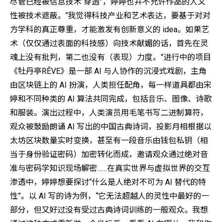
尽管已经被信息技术“穿透”，婷婷也并不允许作品的人文
性被技术遮蔽。“我觉得科技产业和艺术表达，要基于对对
方学科的真正尊重，才能激发有创新意义的 idea。如果艺
术（仅仅通过表面的科技感）向技术献媚的话，首先在灵
魂上没有批判，第二也没有（表现）力度。”进行中的项目
《牡丹亭RÊVE》是一部 AI 与人协作的沉浸式戏剧，主角
由区块链上的 AI 扮演，人类担任配角，每⼀样道具都由宋
婷和不同种类的 AI 算法共同完成，包括⾳乐、图像、诗歌
和服装。演出过程中，人类演员用毛笔书写二进制算符，
观众被鼓励朗诵 AI 写出的中国古典诗词，投影月相根据以
太坊区块数量实时变换，甚至有一段音乐由钱包私钥（相
当于身份验证密码）加密转化而成，邀请观众通过绝对音
准与密码学知识现场解密……在真实世界与虚拟世界的交互
渗透中，婷婷想要探讨“什么是⼈绝对不可为 AI 替代的特
性”。以 AI 写的诗为例，“它无法超越人的灵性中最好的一
部分，但又好过没有受过古典诗词训练的一般观众。我想