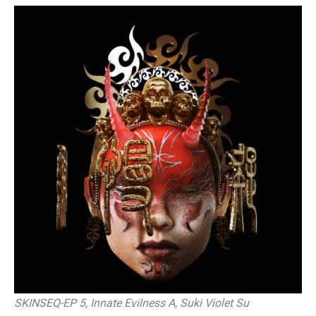
SKINSEQ-EP 5, Innate Evilness A, Suki Violet Su