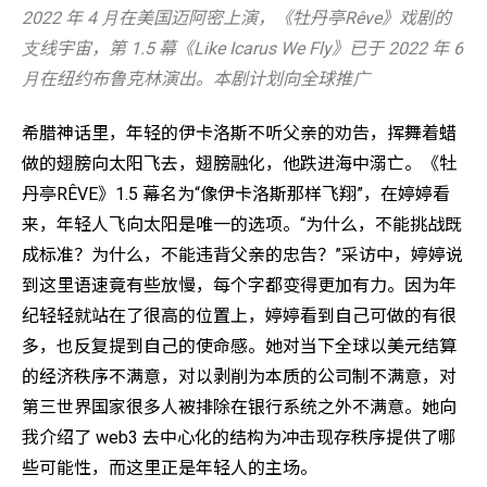
2022 年 4 ⽉在美国迈阿密上演，《牡丹亭Rêve》戏剧的
⽀线宇宙，第 1.5 幕《Like Icarus We Fly》已于 2022 年 6
⽉在纽约布鲁克林演出。本剧计划向全球推⼴
希腊神话里，年轻的伊卡洛斯不听父亲的劝告，挥舞着蜡
做的翅膀向太阳飞去，翅膀融化，他跌进海中溺亡。《牡
丹亭RÊVE》1.5 幕名为“像伊卡洛斯那样飞翔”，在婷婷看
来，年轻人飞向太阳是唯一的选项。“为什么，不能挑战既
成标准？为什么，不能违背父亲的忠告？”采访中，婷婷说
到这里语速竟有些放慢，每个字都变得更加有力。因为年
纪轻轻就站在了很高的位置上，婷婷看到自己可做的有很
多，也反复提到自己的使命感。她对当下全球以美元结算
的经济秩序不满意，对以剥削为本质的公司制不满意，对
第三世界国家很多人被排除在银行系统之外不满意。她向
我介绍了 web3 去中心化的结构为冲击现存秩序提供了哪
些可能性，而这里正是年轻人的主场。