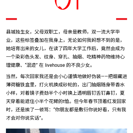
县城独生女，父母双职工，母亲是教师，双一流大学毕
业，这些标签叠加在我身上，无论如何我妈想不到的是，
她培育出来的女儿，在读了四年大学工作后，竟然会成为
一个染彩色头发、纹身、穿孔、抽烟、吃精神药物维持心
理健康、“混迹” 在 livehouse 的不良少女。
当然，每次回家我还是会小心谨慎地做好伪装——把烟藏进
薄荷糖铁盒里，打火机换成砂轮的，出门抽烟随身带香水
小样，对着镜子费劲半个小时换上透明唇钉舌钉鼻钉，夏
天穿着能遮住小半个花臂的t恤。但今年春节顶着红发回家
时，还是挨了一顿骂：“你朋友都是敷衍你说好看，只有我
才会对你说实话”。