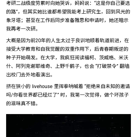
考研二战极度劳累时向她哭诉，妈妈说：“这是你自己要选
的路”，但其实她比谁都希望我能考上研究生，回到风光的
象牙塔；甚至在工作后同步准备雅思和申请时，她还暗示
我再考一次研。
大概是因为前20年的人生太过于良训地顺着轨道前进，在
接受大学教育和自我觉醒的双重作用下，后青春期叛逆的
种子开始萌发。在大学，我疯狂阅读福柯、茨威格、米沃
什、阿列克谢耶维奇、上野千鹤子，也会 “打破禁令” 翻墙
出校门去外地看演出。
挤在狭小的 livehouse 里挥拳呐喊着 “拒绝来自未知的邀请
吗/你看世界都已经烂了” 时，我第一次觉得，做个坏孩子
的滋味真不错。