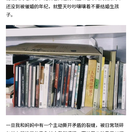
还没到被催婚的年纪，就整天吵吵嚷嚷着不要结婚生孩
子。
一旦我和妈妈中有一个主动撕开矛盾的裂缝，被日常琐碎