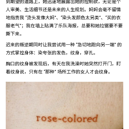
到期望的道路上，她迅速地展露出她的控制欲，无论是个
人审美、生活细节还是未来的人生规划。妈妈会毫不留情
地指责我 “烫头发像大妈”、“染头发颜色太另类”、“买的衣
服老气”；我在墙上贴满了乐队海报，总要和她拉锯要不要
撕下来。
迟来的叛逆期同时让我尝试用一种 “急切地跑向另一端” 的
方式掌控身体：染夸张的发色，纹身，穿孔。
胸口的纹身被发现后，有天在我洗澡时她突然打开门，盯
着纹身说，只有在 “那种” 场所工作的女人才会纹身。