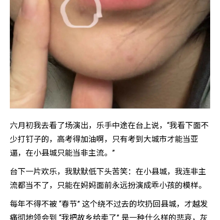
六月初我去看了场演出，乐手中途在台上说，“我看下面不
少打钉子的，高考得加油啊，只有考到大城市才能当亚
逼，在小县城只能当非主流。”
台下一片欢乐，我默默低下头苦笑：在小县城，我连非主
流都当不了，只能在妈妈面前永远扮演成乖小孩的模样。
每年不得不被 “春节” 这个绕不过去的坎扔回县城，才越发
痛彻地领会到 “我把故乡给卖了” 是一种什么样的悲哀，灰