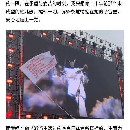
的一隅，在矛盾与痛苦的时刻，我只想像二十年前那个未
成型的胎儿般，褪却一切，赤条条地蜷缩在她的子宫里，
安心地睡上一觉。
而我呢？像《滔滔生活》的序言里译者所概括的，生而为