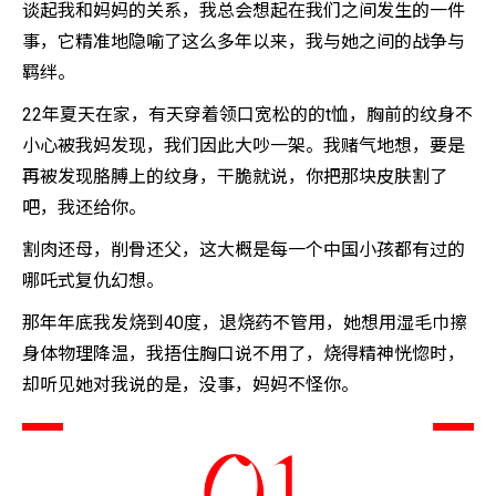
谈起我和妈妈的关系，我总会想起在我们之间发生的一件
事，它精准地隐喻了这么多年以来，我与她之间的战争与
羁绊。
22年夏天在家，有天穿着领口宽松的的t恤，胸前的纹身不
小心被我妈发现，我们因此大吵一架。我赌气地想，要是
再被发现胳膊上的纹身，干脆就说，你把那块皮肤割了
吧，我还给你。
割肉还母，削骨还父，这大概是每一个中国小孩都有过的
哪吒式复仇幻想。
那年年底我发烧到40度，退烧药不管用，她想用湿毛巾擦
身体物理降温，我捂住胸口说不用了，烧得精神恍惚时，
却听见她对我说的是，没事，妈妈不怪你。