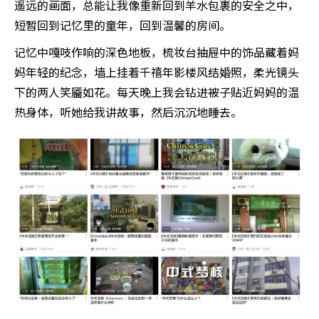
遥远的画面，总能让我像重新回到羊水包裹的安全之中，
短暂回到记忆里的童年，回到温馨的房间。
记忆中嘎吱作响的深色地板，梳妆台抽屉中的饰品藏着妈
妈年轻的纪念，墙上挂着千禧年影楼风结婚照，柔光镜头
下的两人笑靥如花。每天晚上我会钻进被子贴近妈妈的温
热身体，听她给我讲故事，然后沉沉地睡去。