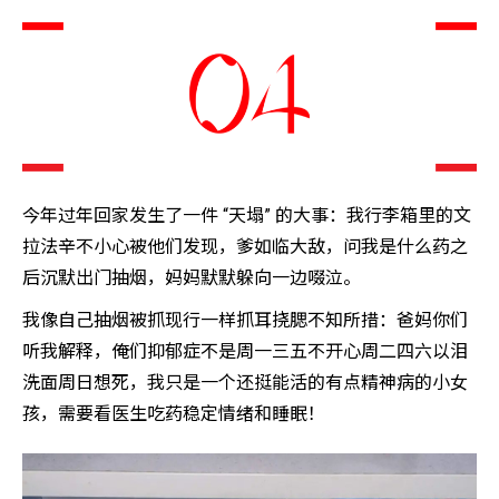
今年过年回家发生了一件 “天塌” 的大事：我行李箱里的文
拉法辛不小心被他们发现，爹如临大敌，问我是什么药之
后沉默出门抽烟，妈妈默默躲向一边啜泣。
我像自己抽烟被抓现行一样抓耳挠腮不知所措：爸妈你们
听我解释，俺们抑郁症不是周一三五不开心周二四六以泪
洗面周日想死，我只是一个还挺能活的有点精神病的小女
孩，需要看医生吃药稳定情绪和睡眠！