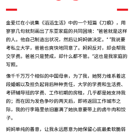
金爱烂在小说集《滔滔生活》中的一个短篇《刀痕》，用
寥寥几句就刻画出了东亚家庭的共同困境：“爸爸就是这样
的人。他自己制造出状况，然后让妈妈做决定。” “我说要
考私立大学，爸爸也爽快地同意了。妈妈反对，却会帮我
交学费。爸爸只是赞成，却什么都不管。”这也是我家庭的
写照。
像千千万万个相似的中国母亲，为了我，她努力维系着这
段婚姻以及担负起背后种种责任，大学的学费和生活费、
考研辅导班的学费、工作初期的房租，几乎都是她支持我
的；而在因为发色争吵的两天后，即将返回工作城市之
际，我的行李箱里依旧塞满了她执意要带上的卤牛肉和饺
子。
妈妈单纯的善意，让我永远愿意为她保留心底最柔软脆弱