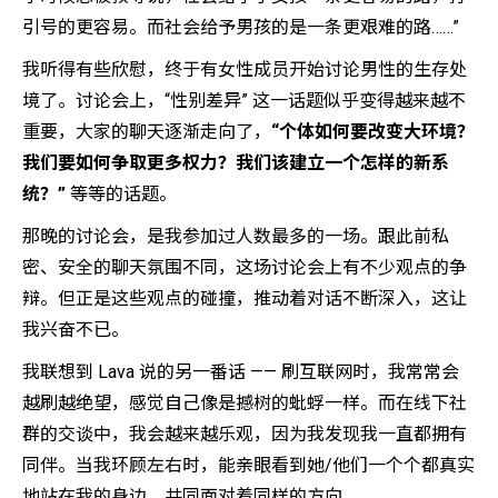
引号的更容易。而社会给予男孩的是一条更艰难的路……”
我听得有些欣慰，终于有女性成员开始讨论男性的生存处
境了。讨论会上，“性别差异” 这一话题似乎变得越来越不
重要，大家的聊天逐渐走向了，
“个体如何要改变大环境？
我们要如何争取更多权力？我们该建立一个怎样的新系
统？”
等等的话题。
那晚的讨论会，是我参加过人数最多的一场。跟此前私
密、安全的聊天氛围不同，这场讨论会上有不少观点的争
辩。但正是这些观点的碰撞，推动着对话不断深入，这让
我兴奋不已。
我联想到 Lava 说的另一番话 —— 刷互联网时，我常常会
越刷越绝望，感觉自己像是撼树的蚍蜉一样。而在线下社
群的交谈中，我会越来越乐观，因为我发现我一直都拥有
同伴。当我环顾左右时，能亲眼看到她/他们一个个都真实
地站在我的身边，共同面对着同样的方向。