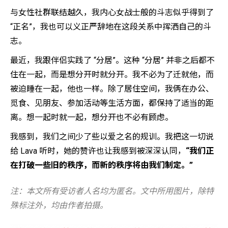
与女性社群联结越久，我内心女战士般的斗志似乎得到了
“正名”，我也可以义正严辞地在这段关系中挥洒自己的斗
志。
最近，我跟伴侣实践了 “分居”。这种 “分居” 并非之后都不
住在一起，而是想分开时就分开。我不必为了迁就他，而
被迫睡在一起，他也一样。除了居住空间，我俩在办公、
觅食、见朋友、参加活动等生活方面，都保持了适当的距
离。想一起时就一起，想分开也不必有顾虑。
我感到，我们之间少了些以爱之名的规训。我把这一切说
给 Lava 听时，她的赞许也让我感到被深深认同，
“我们正
在打破一些旧的秩序，而新的秩序将由我们制定。”
注：本文所有受访者人名均为匿名。文中所用图片，除特
殊标注外，均由作者拍摄。