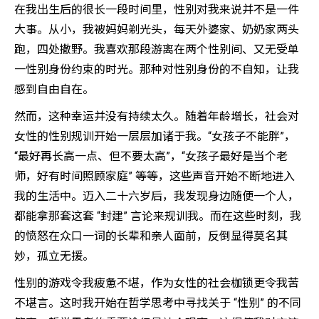
在我出生后的很长一段时间里，性别对我来说并不是一件
大事。从小，我被妈妈剃光头，每天外婆家、奶奶家两头
跑，四处撒野。我喜欢那段游离在两个性别间、又无受单
一性别身份约束的时光。那种对性别身份的不自知，让我
感到自由自在。
然而，这种幸运并没有持续太久。随着年龄增长，社会对
女性的性别规训开始一层层加诸于我。“女孩子不能胖”，
“最好再长高一点、但不要太高”，“女孩子最好是当个老
师，好有时间照顾家庭” 等等，这些声音开始不断地进入
我的生活中。迈入二十六岁后，我发现身边随便一个人，
都能拿那套这套 “封建” 言论来规训我。而在这些时刻，我
的愤怒在众口一词的长辈和亲人面前，反倒显得莫名其
妙，孤立无援。
性别的游戏令我疲惫不堪，作为女性的社会枷锁更令我苦
不堪言。这时我开始在哲学思考中寻找关于 “性别” 的不同