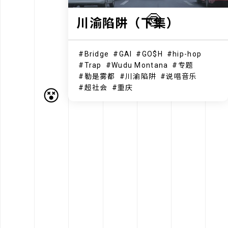
🍥
川渝陷阱（下集）
Bridge
GAI
GO$H
hip-hop
Trap
Wudu Montana
专题
勒是雾都
川渝陷阱
说唱音乐
超社会
重庆
😵