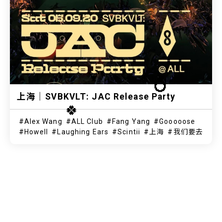
🍹
💍
上海｜SVBKVLT: JAC Release Party
🍀
Alex Wang
ALL Club
Fang Yang
Gooooose
Howell
Laughing Ears
Scintii
上海
我们要去